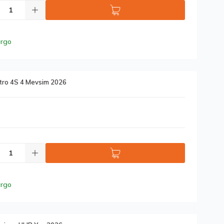
argo
tro 4S 4 Mevsim 2026
argo