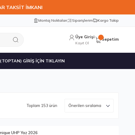
AR TAKSİT İMKANI
Montaj Noktaları
Siparişlerim
Kargo Takip
Üye Girişi
Sepetim
Kayıt Ol
 (TOPTAN) GİRİŞ İÇİN TIKLAYIN
Toplam 153 ürün
nique UHP Yaz 2026