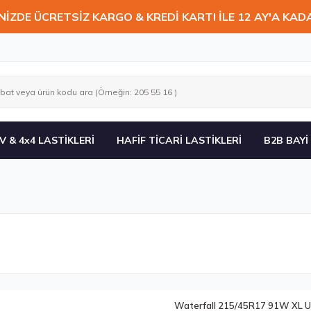
NİZDE ÜCRETSİZ KARGO & KREDİ KARTI İLE 12 AY'A KAD
V & 4x4 LASTİKLERİ
HAFİF TİCARİ LASTİKLERİ
B2B BAYİ
Waterfall 215/45R17 91W XL U