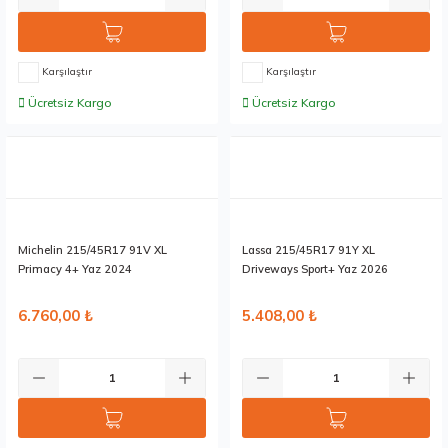
Karşılaştır
Karşılaştır
Ücretsiz Kargo
Ücretsiz Kargo
Stokta 1 Adet
Stokta 4 Adet
Michelin 215/45R17 91V XL
Lassa 215/45R17 91Y XL
Primacy 4+ Yaz 2024
Driveways Sport+ Yaz 2026
6.760,00 ₺
5.408,00 ₺