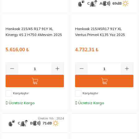
C
A
69dB
Hankook 215/45 R17 91Y XL
Hankook 215/45R17 91Y XL
Kinergy 4S 2 H750 4Mevsim 2025
Ventus Prime4 K135 Yaz 2025
5.616,00 ₺
4.732,31 ₺
Karşılaştır
Karşılaştır
Ücretsiz Kargo
Ücretsiz Kargo
Stokta 1 Adet
Stokta 12 Adet
Üretim Yılı : 2024
C
B
71dB