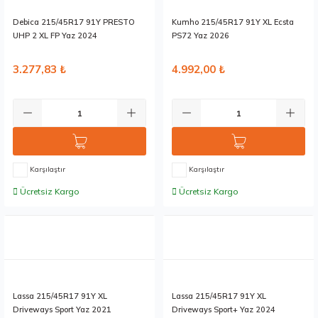
Debica 215/45R17 91Y PRESTO
Kumho 215/45R17 91Y XL Ecsta
UHP 2 XL FP Yaz 2024
PS72 Yaz 2026
3.277,83 ₺
4.992,00 ₺
Karşılaştır
Karşılaştır
Ücretsiz Kargo
Ücretsiz Kargo
Stokta 1 Adet
Stokta 1 Adet
Lassa 215/45R17 91Y XL
Lassa 215/45R17 91Y XL
Driveways Sport Yaz 2021
Driveways Sport+ Yaz 2024