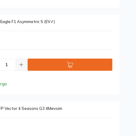
agle F1 Asymmetric 5 (EV✓)
argo
FP Vector 4 Seasons G3 4Mevsim