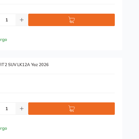
argo
FIT2 SUV LK12A Yaz 2026
argo