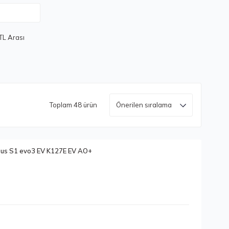
TL Arası
Toplam 48 ürün
us S1 evo3 EV K127E EV AO+