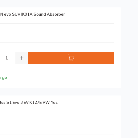
ON evo SUV IK01A Sound Absorber
argo
us S1 Evo 3 EV K127E VW Yaz