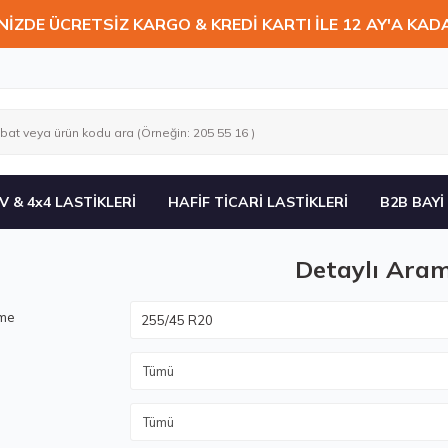
NİZDE ÜCRETSİZ KARGO & KREDİ KARTI İLE 12 AY'A KAD
V & 4x4 LASTİKLERİ
HAFİF TİCARİ LASTİKLERİ
B2B BAYİ
Detaylı Ara
ime