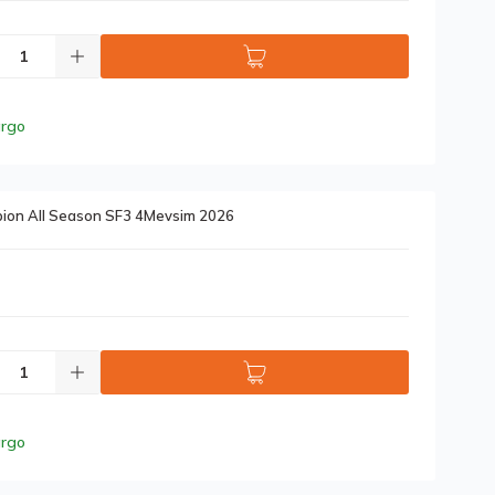
argo
rpion All Season SF3 4Mevsim 2026
argo