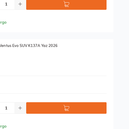
argo
Ventus Evo SUV K137A Yaz 2026
argo