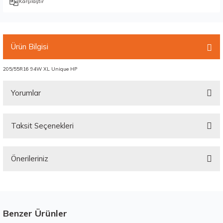
Karşılaştır
Ürün Bilgisi
205/55R16 94W XL Unique HP
Yorumlar
Taksit Seçenekleri
Bu ürüne ilk yorumu siz yapın!
Önerileriniz
Yorum Yaz
Bu ürünün fiyat bilgisi, resim, ürün açıklamalarında ve diğer konularda
yetersiz gördüğünüz noktaları öneri formunu kullanarak tarafımıza
iletebilirsiniz.
Görüş ve önerileriniz için teşekkür ederiz.
Benzer Ürünler
Stokta 12 Adet