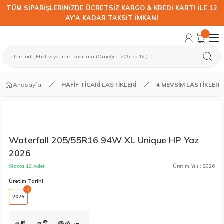
TÜM SİPARİŞLERİNİZDE ÜCRETSİZ KARGO & KREDİ KARTI İLE 12
AY'A KADAR TAKSİT İMKANI
Anasayfa
HAFİF TİCARİ LASTİKLERİ
4 MEVSİM LASTİKLER
Waterfall 205/55R16 94W XL Unique HP Yaz
2026
Stokta 12 Adet
Üretim Yılı : 2026
Üretim Tarihi
2026