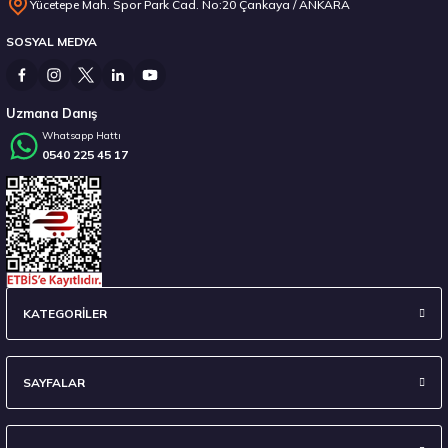
Yücetepe Mah. Spor Park Cad. No:20 Çankaya / ANKARA
SOSYAL MEDYA
14.267,00 ₺
Uzmana Danış
Whatsapp Hattı
0540 225 45 17
Stokta 12 Adet
235/45 R18 98Y XL Ecsta Sport PS72 Yaz 2026
KATEGORİLER
6.710,00 ₺
SAYFALAR