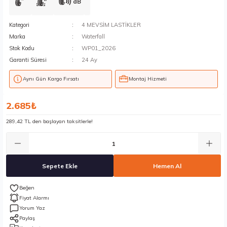
dB
Kategori
4 MEVSİM LASTİKLER
Marka
Waterfall
Stok Kodu
WP01_2026
Garanti Süresi
24 Ay
Aynı Gün Kargo Fırsatı
Montaj Hizmeti
2.685₺
289,42 TL den başlayan taksitlerle!
Sepete Ekle
Hemen Al
Fiyat Alarmı
Yorum Yaz
Paylaş