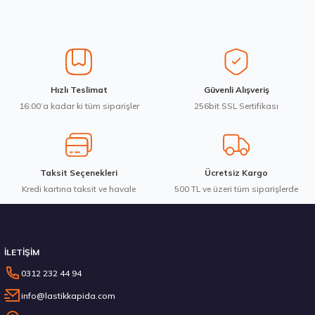
Üretim Yılı : 2026
Ürün resmi kalitesiz, bozuk veya görüntülenemiyor.
dB
Ürün açıklamasında eksik bilgiler bulunuyor.
Ürün bilgilerinde hatalar bulunuyor.
Ürün fiyatı diğer sitelerden daha pahalı.
Waterfall 215/50R17 95W XL Unique UHP Yaz 2026
Hızlı Teslimat
Güvenli Alışveriş
Bu ürüne benzer farklı alternatifler olmalı.
16:00’a kadar ki tüm siparişler
256bit SSL Sertifikası
3.983,10 ₺
Taksit Seçenekleri
Ücretsiz Kargo
Kredi kartına taksit ve havale
Gönder
500 TL ve üzeri tüm siparişlerde
Stokta 12 Adet
İLETİŞİM
0312 232 44 94
info@lastikkapida.com
Michelin 295/80R22.5 X MULTIWAY 3D XDE 152/148L M+S 3PMSF 200580103