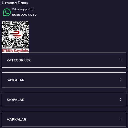
Uzmana Danış
Whatsapp Hattı
0540 225 45 17
Stokta 12 Adet
235/45 R18 98Y XL Ecsta Sport PS72 Yaz 2026
KATEGORİLER
6.710,00 ₺
SAYFALAR
SAYFALAR
Stokta 7 Adet
MARKALAR