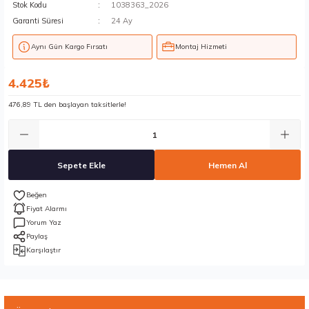
Stok Kodu
1038363_2026
Garanti Süresi
24 Ay
Aynı Gün Kargo Fırsatı
Montaj Hizmeti
4.425₺
476,89 TL den başlayan taksitlerle!
Sepete Ekle
Hemen Al
Fiyat Alarmı
Yorum Yaz
Paylaş
Karşılaştır