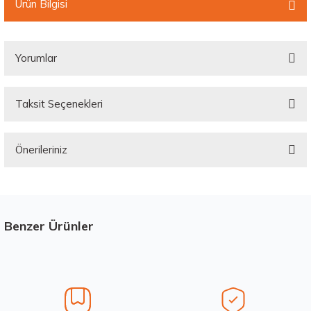
Ürün Bilgisi
Yorumlar
Taksit Seçenekleri
Bu ürüne ilk yorumu siz yapın!
Önerileriniz
Yorum Yaz
Bu ürünün fiyat bilgisi, resim, ürün açıklamalarında ve diğer konularda
yetersiz gördüğünüz noktaları öneri formunu kullanarak tarafımıza
iletebilirsiniz.
Görüş ve önerileriniz için teşekkür ederiz.
Benzer Ürünler
Stokta 12 Adet
Üretim Yılı : 2026
Ürün resmi kalitesiz, bozuk veya görüntülenemiyor.
dB
Ürün açıklamasında eksik bilgiler bulunuyor.
Ürün bilgilerinde hatalar bulunuyor.