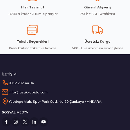
Ürün fiyatı diğer sitelerden daha pahalı.
Waterfall 215/50R17 95W XL Unique UHP Yaz 2026
Hızlı Teslimat
Güvenli Alışveriş
Bu ürüne benzer farklı alternatifler olmalı.
16:00’a kadar ki tüm siparişler
256bit SSL Sertifikası
3.983,10 ₺
Taksit Seçenekleri
Ücretsiz Kargo
Kredi kartına taksit ve havale
Gönder
500 TL ve üzeri tüm siparişlerde
Stokta 12 Adet
İLETİŞİM
0312 232 44 94
info@lastikkapida.com
Michelin 295/80R22.5 X MULTIWAY 3D XDE 152/148L M+S 3PMSF 200580103
Yücetepe Mah. Spor Park Cad. No:20 Çankaya / ANKARA
SOSYAL MEDYA
14.267,00 ₺