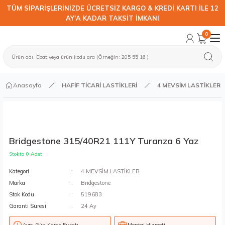
TÜM SİPARİŞLERİNİZDE ÜCRETSİZ KARGO & KREDİ KARTI İLE 12
AY'A KADAR TAKSİT İMKANI
0
Anasayfa
HAFİF TİCARİ LASTİKLERİ
4 MEVSİM LASTİKLER
Bridgestone 315/40R21 111Y Turanza 6 Yaz
Stokta 0 Adet
Kategori
4 MEVSİM LASTİKLER
Marka
Bridgestone
Stok Kodu
519683
Garanti Süresi
24 Ay
Aynı Gün Kargo Fırsatı
Montaj Hizmeti