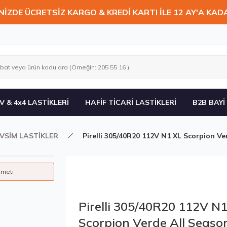
NİZDE ÜCRETSİZ KARGO & KREDİ KARTI İLE 12 AY'A KAD
V & 4x4 LASTİKLERİ
HAFİF TİCARİ LASTİKLERİ
B2B BAYİ
VSİM LASTİKLER
Pirelli 305/40R20 112V N1 XL Scorpion V
zmeti
Pirelli 305/40R20 112V N
Scorpion Verde All Seaso