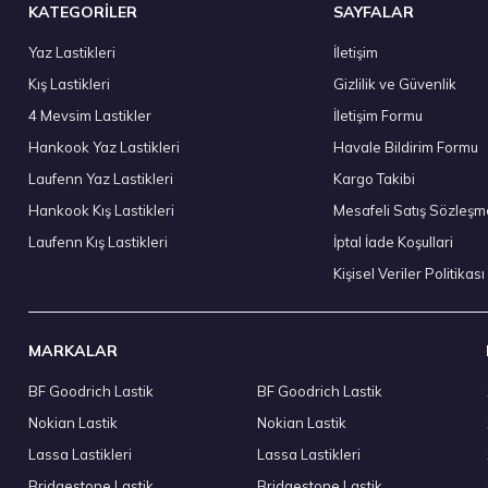
KATEGORİLER
SAYFALAR
Yaz Lastikleri
İletişim
Kış Lastikleri
Gizlilik ve Güvenlik
295/35 R21 107Y XL Eagle F1 Asymmetric 6 FP 2024
Sava 205
4 Mevsim Lastikler
İletişim Formu
8.903,40 ₺
3.602
Hankook Yaz Lastikleri
Havale Bildirim Formu
Laufenn Yaz Lastikleri
Kargo Takibi
Hankook Kış Lastikleri
Mesafeli Satış Sözleşm
Laufenn Kış Lastikleri
İptal İade Koşullari
Stokta 12 
Kişisel Veriler Politikası
MARKALAR
BF Goodrich Lastik
BF Goodrich Lastik
50 R17 95W XL Solus HA32 4S M+S 4Mevsim 2026
Kumho 215
Nokian Lastik
Nokian Lastik
0 ₺
5.390,
Lassa Lastikleri
Lassa Lastikleri
Bridgestone Lastik
Bridgestone Lastik