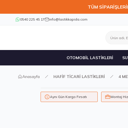
TÜM SİPARİŞLERİ
0540 225 45 17
info@lastikkapida.com
OTOMOBİL LASTİKLERİ
SU
Anasayfa
HAFİF TİCARİ LASTİKLERİ
4 ME
Aynı Gün Kargo Fırsatı
Montaj Hi