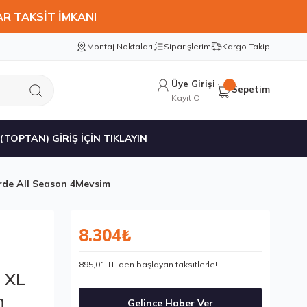
AR TAKSİT İMKANI
Montaj Noktaları
Siparişlerim
Kargo Takip
Üye Girişi
Sepetim
Kayıt Ol
 (TOPTAN) GİRİŞ İÇİN TIKLAYIN
erde All Season 4Mevsim
8.304₺
895,01 TL den başlayan taksitlerle!
1 XL
n
Gelince Haber Ver