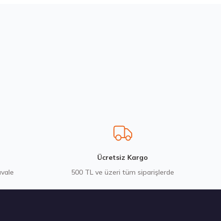
200580103
Ücretsiz Kargo
avale
500 TL ve üzeri tüm siparişlerde
 Adet