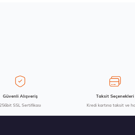
Bu ürüne ilk yorumu siz yapın!
Yorum Yaz
Stokta 12 Adet
Michelin 295/80R22.5 X MULTIWAY 3D XDE 152/148L M+S 3PMSF 
14.267,00 ₺
Gönder
Güvenli Alışveriş
Taksit Seçenekleri
256bit SSL Sertifikası
Kredi kartına taksit ve h
tokta 7 Adet
Stokta 12