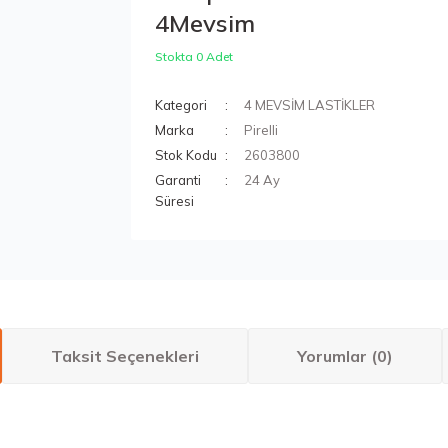
4Mevsim
Stokta 0 Adet
Kategori
4 MEVSİM LASTİKLER
Marka
Pirelli
Stok Kodu
2603800
Garanti
24 Ay
Süresi
Taksit Seçenekleri
Yorumlar (0)
larda yetersiz gördüğünüz noktaları öneri formunu kullanarak tarafımıza ilete