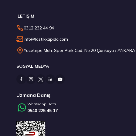
İLETİŞİM
235/45 R18 98Y XL Ecsta Sport PS72 Yaz 2026
0312 232 44 94
6.710,00 ₺
info@lastikkapida.com
Yücetepe Mah. Spor Park Cad. No:20 Çankaya / ANKARA
SOSYAL MEDYA
Stokta 12 Adet
Stokta 1 Adet
Uzmana Danış
Whatsapp Hattı
0540 225 45 17
185/65 R15 88H Intensa HP 2 2026
Kumho 215/
2.942,50 ₺
6.215,0