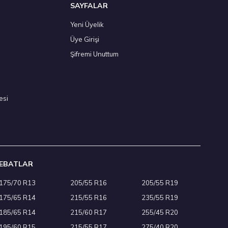
SAYFALAR
Yeni Üyelik
Üye Girişi
/55 R16 94V XL All Weather 4Mevsim 2026
Şifremi Unuttum
,50 ₺
esi
Adet
EBATLAR
175/70 R13
205/55 R16
205/55 R19
/55 R16 93V Ecsta HS52 Yaz 2026
175/65 R14
215/55 R16
235/55 R19
00 ₺
185/65 R14
215/60 R17
255/45 R20
195/60 R15
215/55 R17
275/40 R20