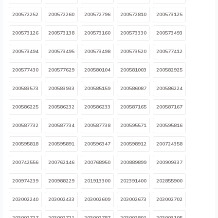
200572252
200572260
200572796
200572810
200573125
200573126
200573138
200573160
200573330
200573493
200573494
200573495
200573498
200573520
200577412
200577430
200577629
200580104
200581003
200582925
200583573
200583933
200585159
200586087
200586224
200586225
200586232
200586233
200587165
200587167
200587732
200587734
200587738
200595571
200595816
200595818
200595891
200596347
200598912
200724358
200742556
200762146
200768950
200889899
200909337
200974239
200988229
201913300
202391400
202855900
203002240
203002433
203002609
203002673
203002702
203002717
203002721
203002787
203002801
203003105