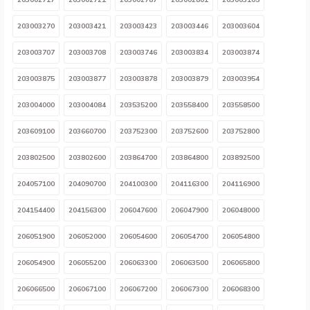
203003270
203003421
203003423
203003446
203003604
203003707
203003708
203003746
203003834
203003874
203003875
203003877
203003878
203003879
203003954
203004000
203004084
203535200
203558400
203558500
203609100
203660700
203752300
203752600
203752800
203802500
203802600
203864700
203864800
203892500
204057100
204090700
204100300
204116300
204116900
204154400
204156300
206047600
206047900
206048000
206051900
206052000
206054600
206054700
206054800
206054900
206055200
206063300
206063500
206065800
206066500
206067100
206067200
206067300
206068300