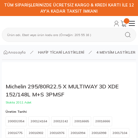
TÜM SİPARİŞLERİNİZDE ÜCRETSİZ KARGO & KREDİ KARTI İLE 12
AY'A KADAR TAKSİT İMKANI
Anasayfa
HAFİF TİCARİ LASTİKLERİ
4 MEVSİM LASTİKLER
Michelin 295/80R22.5 X MULTIWAY 3D XDE
152/148L M+S 3PMSF
Stokta 2011 Adet
Üretim Tarihi
200032054
200124164
20013242
20016665
20016666
20016775
20016902
20016976
20016994
20016998
20017104