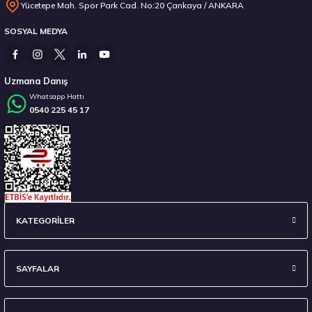
Yücetepe Mah. Spor Park Cad. No:20 Çankaya / ANKARA
SOSYAL MEDYA
6.656,00 ₺
Uzmana Danış
Whatsapp Hattı
0540 225 45 17
Stokta 3 Adet
295/35 R21 107Y XL Eagle F1 Asymmetric 6 FP 2024
KATEGORİLER
7.929,12 ₺
SAYFALAR