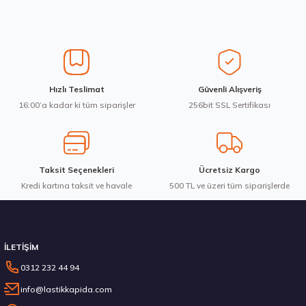
Üretim Yılı : 2026
Ürün resmi kalitesiz, bozuk veya görüntülenemiyor.
dB
Ürün açıklamasında eksik bilgiler bulunuyor.
Ürün bilgilerinde hatalar bulunuyor.
Ürün fiyatı diğer sitelerden daha pahalı.
Waterfall 215/50R17 95W XL Unique UHP Yaz 2026
Hızlı Teslimat
Güvenli Alışveriş
Bu ürüne benzer farklı alternatifler olmalı.
16:00’a kadar ki tüm siparişler
256bit SSL Sertifikası
3.583,84 ₺
Taksit Seçenekleri
Ücretsiz Kargo
Kredi kartına taksit ve havale
Gönder
500 TL ve üzeri tüm siparişlerde
Stokta 12 Adet
İLETİŞİM
0312 232 44 94
info@lastikkapida.com
235/45 R18 98Y XL Ecsta Sport PS72 Yaz 2026