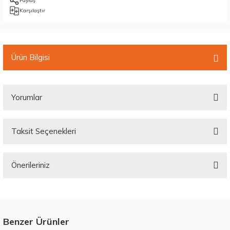
Paylaş
Karşılaştır
Ürün Bilgisi
Yorumlar
Taksit Seçenekleri
Bu ürüne ilk yorumu siz yapın!
Önerileriniz
Yorum Yaz
Bu ürünün fiyat bilgisi, resim, ürün açıklamalarında ve diğer konularda
yetersiz gördüğünüz noktaları öneri formunu kullanarak tarafımıza
iletebilirsiniz.
Görüş ve önerileriniz için teşekkür ederiz.
Benzer Ürünler
Stokta 4 Adet