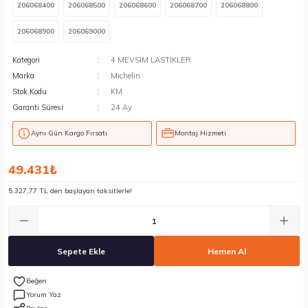
206068400
206068500
206068600
206068700
206068800
206068900
206069000
Kategori
4 MEVSİM LASTİKLER
Marka
Michelin
Stok Kodu
KM
Garanti Süresi
24 Ay
Aynı Gün Kargo Fırsatı
Montaj Hizmeti
49.431₺
5.327,77 TL den başlayan taksitlerle!
Sepete Ekle
Hemen Al
Yorum Yaz