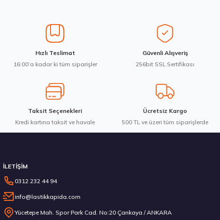
Üretim Yılı : 2026
Ürün resmi kalitesiz, bozuk veya görüntülenemiyor.
dB
Ürün açıklamasında eksik bilgiler bulunuyor.
Ürün bilgilerinde hatalar bulunuyor.
Ürün fiyatı diğer sitelerden daha pahalı.
Waterfall 215/50R17 95W XL Unique UHP Yaz 2026
Hızlı Teslimat
Güvenli Alışveriş
Bu ürüne benzer farklı alternatifler olmalı.
16:00’a kadar ki tüm siparişler
256bit SSL Sertifikası
3.983,10 ₺
Taksit Seçenekleri
Ücretsiz Kargo
Kredi kartına taksit ve havale
Gönder
500 TL ve üzeri tüm siparişlerde
Stokta 12 Adet
İLETİŞİM
0312 232 44 94
info@lastikkapida.com
Michelin 295/80R22.5 X MULTIWAY 3D XDE 152/148L M+S 3PMSF 200580103
Yücetepe Mah. Spor Park Cad. No:20 Çankaya / ANKARA