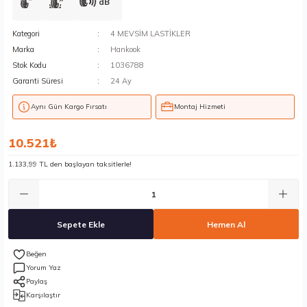
dB
Kategori
4 MEVSİM LASTİKLER
Marka
Hankook
Stok Kodu
1036788
Garanti Süresi
24 Ay
Aynı Gün Kargo Fırsatı
Montaj Hizmeti
10.521₺
1.133,99 TL den başlayan taksitlerle!
Sepete Ekle
Hemen Al
Yorum Yaz
Paylaş
Karşılaştır