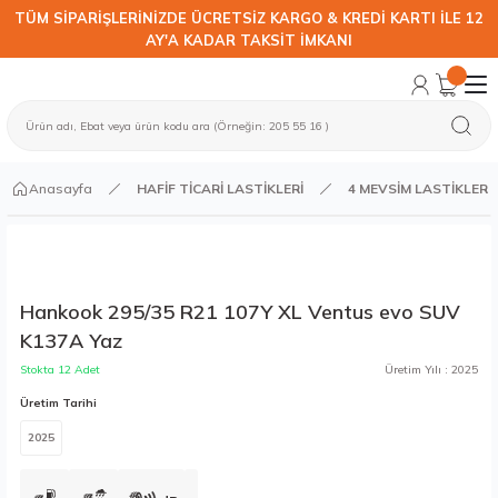
TÜM SİPARİŞLERİNİZDE ÜCRETSİZ KARGO & KREDİ KARTI İLE 12
AY'A KADAR TAKSİT İMKANI
Anasayfa
HAFİF TİCARİ LASTİKLERİ
4 MEVSİM LASTİKLER
Hankook 295/35 R21 107Y XL Ventus evo SUV
K137A Yaz
Stokta 12 Adet
Üretim Yılı : 2025
Üretim Tarihi
2025