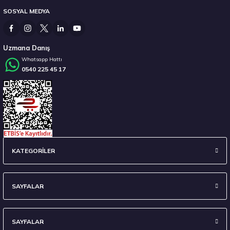
SOSYAL MEDYA
14.267,00 ₺
Uzmana Danış
Whatsapp Hattı
0540 225 45 17
Stokta 12 Adet
235/45 R18 98Y XL Ecsta Sport PS72 Yaz 2026
KATEGORİLER
6.710,00 ₺
SAYFALAR
SAYFALAR