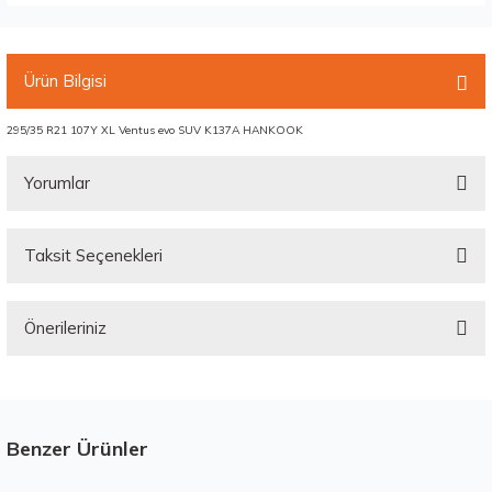
Ürün Bilgisi
295/35 R21 107Y XL Ventus evo SUV K137A HANKOOK
Yorumlar
Taksit Seçenekleri
Bu ürüne ilk yorumu siz yapın!
Önerileriniz
Yorum Yaz
Bu ürünün fiyat bilgisi, resim, ürün açıklamalarında ve diğer konularda
yetersiz gördüğünüz noktaları öneri formunu kullanarak tarafımıza
iletebilirsiniz.
Görüş ve önerileriniz için teşekkür ederiz.
Benzer Ürünler
Stokta 12 Adet