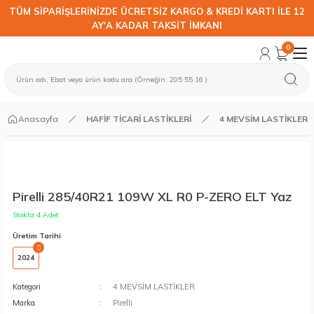
TÜM SİPARİŞLERİNİZDE ÜCRETSİZ KARGO & KREDİ KARTI İLE 12
AY'A KADAR TAKSİT İMKANI
0
Anasayfa
HAFİF TİCARİ LASTİKLERİ
4 MEVSİM LASTİKLER
Pirelli 285/40R21 109W XL R0 P-ZERO ELT Yaz
Stokta 4 Adet
Üretim Tarihi
2024
Kategori
4 MEVSİM LASTİKLER
Marka
Pirelli