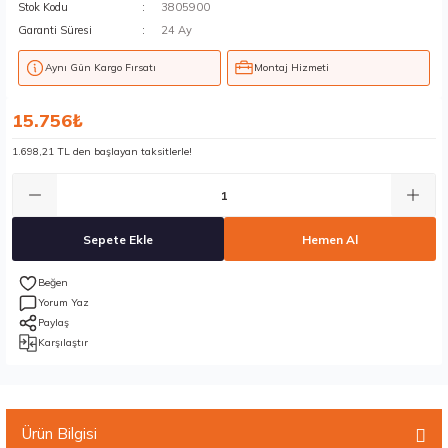
Stok Kodu
3805900
Garanti Süresi
24 Ay
Aynı Gün Kargo Fırsatı
Montaj Hizmeti
15.756₺
1.698,21 TL den başlayan taksitlerle!
Sepete Ekle
Hemen Al
Yorum Yaz
Paylaş
Karşılaştır
Ürün Bilgisi