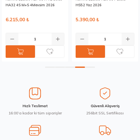
Bu ürüne benzer farklı alternatifler olmalı.
HA32 4S M+S 4Mevsim 2026
HS52 Yaz 2026
6.215,00 ₺
5.390,00 ₺
Gönder
Hızlı Teslimat
Güvenli Alışveriş
16:00’a kadar ki tüm siparişler
256bit SSL Sertifikası