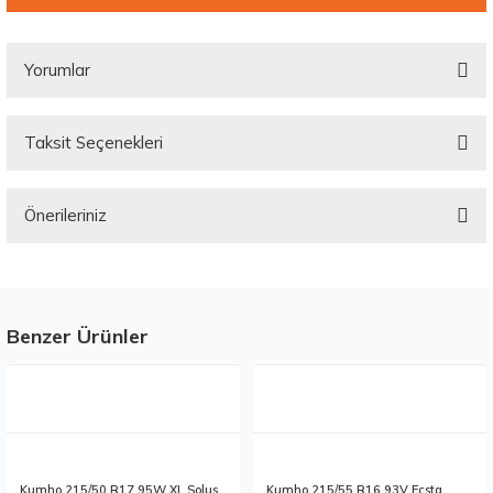
Yorumlar
Taksit Seçenekleri
Bu ürüne ilk yorumu siz yapın!
Önerileriniz
Yorum Yaz
Bu ürünün fiyat bilgisi, resim, ürün açıklamalarında ve diğer konularda
yetersiz gördüğünüz noktaları öneri formunu kullanarak tarafımıza
iletebilirsiniz.
Görüş ve önerileriniz için teşekkür ederiz.
Benzer Ürünler
Stokta 1 Adet
Stokta 12 Adet
Ürün resmi kalitesiz, bozuk veya görüntülenemiyor.
Ürün açıklamasında eksik bilgiler bulunuyor.
Ürün bilgilerinde hatalar bulunuyor.
Ürün fiyatı diğer sitelerden daha pahalı.
Kumho 215/50 R17 95W XL Solus
Kumho 215/55 R16 93V Ecsta