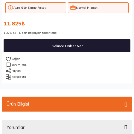
Aynı Gün Kargo Fırsatı
Montaj Hizmeti
11.825₺
1.274,52 TL den başlayan taksitlerle!
Gelince Haber Ver
Yorum Yaz
Paylaş
Karşılaştır
Ürün Bilgisi
Yorumlar