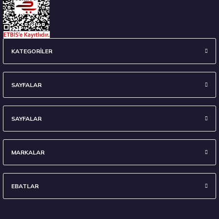
235/45 R18 98Y XL Ecsta Sport PS72 Yaz 2026
KATEGORİLER
6.710,00 ₺
SAYFALAR
SAYFALAR
Stokta 7 Adet
MARKALAR
EBATLAR
295/35 R21 107Y XL Eagle F1 Asymmetric 6 FP 2024