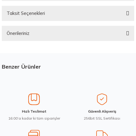
Taksit Seçenekleri
Bu ürüne ilk yorumu siz yapın!
Önerileriniz
Yorum Yaz
Bu ürünün fiyat bilgisi, resim, ürün açıklamalarında ve diğer konularda
yetersiz gördüğünüz noktaları öneri formunu kullanarak tarafımıza
iletebilirsiniz.
Görüş ve önerileriniz için teşekkür ederiz.
Benzer Ürünler
Stokta 12 Adet
Üretim Yılı : 2026
Ürün resmi kalitesiz, bozuk veya görüntülenemiyor.
dB
Ürün açıklamasında eksik bilgiler bulunuyor.
Ürün bilgilerinde hatalar bulunuyor.
Ürün fiyatı diğer sitelerden daha pahalı.
Waterfall 215/50R17 95W XL Unique UHP Yaz 2026
Hızlı Teslimat
Güvenli Alışveriş
Bu ürüne benzer farklı alternatifler olmalı.
16:00’a kadar ki tüm siparişler
256bit SSL Sertifikası
3.983,10 ₺