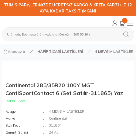
TÜM SİPARİŞLERİNİZDE ÜCRETSİZ KARGO & KREDİ KARTI İLE 12
AY'A KADAR TAKSİT İMKANI
Anasayfa
HAFİF TİCARİ LASTİKLERİ
4 MEVSİM LASTİKLER
Continental 285/35R20 100Y MGT
ContiSportContact 6 (Set Satılır-311865) Yaz
Stokta 0 Adet
Kategori
4 MEVSİM LASTİKLER
Marka
Continental
Stok Kodu
311864
Garanti Süresi
24 Ay