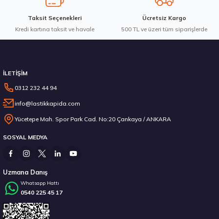
Taksit Seçenekleri
Ücretsiz Kargo
Kredi kartına taksit ve havale
Gönder
500 TL ve üzeri tüm siparişlerde
Stokta 12 Adet
İLETİŞİM
0312 232 44 94
info@lastikkapida.com
Michelin 295/80R22.5 X MULTIWAY 3D XDE 152/148L M+S 3PMSF 200580103
Yücetepe Mah. Spor Park Cad. No:20 Çankaya / ANKARA
SOSYAL MEDYA
14.267,00 ₺
Uzmana Danış
Whatsapp Hattı
0540 225 45 17
Stokta 12 Adet