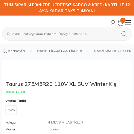
TÜM SİPARİŞLERİNİZDE ÜCRETSİZ KARGO & KREDİ KARTI İLE 12
AY'A KADAR TAKSİT İMKANI
Anasayfa
HAFİF TİCARİ LASTİKLERİ
4 MEVSİM LASTİKLER
Taurus 275/45R20 110V XL SUV Winter Kış
Stokta 1 Adet
Üretim Tarihi
2025
Kategori
4 MEVSİM LASTİKLER
Marka
Taurus