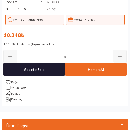
Stok Kodu
638038
Garanti Süresi
24 Ay
Aynı Gün Kargo Fırsatı
Montaj Hizmeti
10.348₺
1.115,32 TL den başlayan taksitlerle!
Sepete Ekle
Hemen Al
Yorum Yaz
Paylaş
Karşılaştır
Ürün Bilgisi