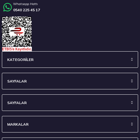
Whatsapp Hattı
0540 225 45 17
Stokta 12 Adet
235/45 R18 98Y XL Ecsta Sport PS72 Yaz 2026
KATEGORİLER
6.710,00 ₺
SAYFALAR
SAYFALAR
Stokta 7 Adet
MARKALAR