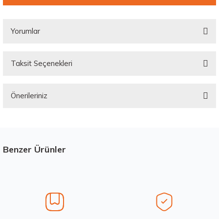
Yorumlar
Taksit Seçenekleri
Bu ürüne ilk yorumu siz yapın!
Önerileriniz
Yorum Yaz
Bu ürünün fiyat bilgisi, resim, ürün açıklamalarında ve diğer konularda
yetersiz gördüğünüz noktaları öneri formunu kullanarak tarafımıza
iletebilirsiniz.
Görüş ve önerileriniz için teşekkür ederiz.
Benzer Ürünler
Stokta 12 Adet
Üretim Yılı : 2026
Ürün resmi kalitesiz, bozuk veya görüntülenemiyor.
dB
Ürün açıklamasında eksik bilgiler bulunuyor.
Ürün bilgilerinde hatalar bulunuyor.
Ürün fiyatı diğer sitelerden daha pahalı.
Waterfall 215/50R17 95W XL Unique UHP Yaz 2026