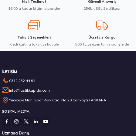
Hızlı Teslimat
Güvenli Alışveriş
Bu ürüne benzer farklı alternatifler olmalı.
16:00’a kadar ki tüm siparişler
256bit SSL Sertifikası
3.983,10 ₺
Taksit Seçenekleri
Ücretsiz Kargo
Kredi kartına taksit ve havale
Gönder
500 TL ve üzeri tüm siparişlerde
Stokta 12 Adet
İLETİŞİM
0312 232 44 94
info@lastikkapida.com
Michelin 295/80R22.5 X MULTIWAY 3D XDE 152/148L M+S 3PMSF 200580103
Yücetepe Mah. Spor Park Cad. No:20 Çankaya / ANKARA
SOSYAL MEDYA
14.267,00 ₺
Uzmana Danış