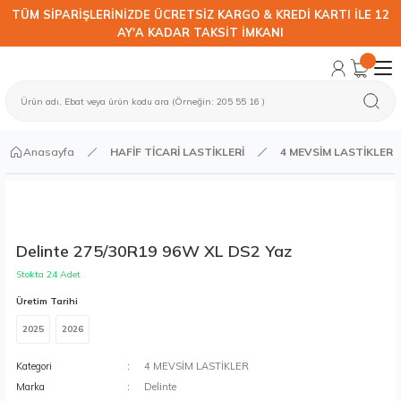
TÜM SİPARİŞLERİNİZDE ÜCRETSİZ KARGO & KREDİ KARTI İLE 12
AY'A KADAR TAKSİT İMKANI
Anasayfa
HAFİF TİCARİ LASTİKLERİ
4 MEVSİM LASTİKLER
Delinte 275/30R19 96W XL DS2 Yaz
Stokta 24 Adet
Üretim Tarihi
2025
2026
Kategori
4 MEVSİM LASTİKLER
Marka
Delinte