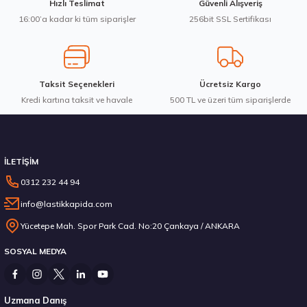
Hızlı Teslimat
Güvenli Alışveriş
Bu ürüne benzer farklı alternatifler olmalı.
16:00’a kadar ki tüm siparişler
256bit SSL Sertifikası
3.983,10 ₺
Taksit Seçenekleri
Ücretsiz Kargo
Kredi kartına taksit ve havale
Gönder
500 TL ve üzeri tüm siparişlerde
Stokta 12 Adet
İLETİŞİM
0312 232 44 94
info@lastikkapida.com
Michelin 295/80R22.5 X MULTIWAY 3D XDE 152/148L M+S 3PMSF 200580103
Yücetepe Mah. Spor Park Cad. No:20 Çankaya / ANKARA
SOSYAL MEDYA
14.267,00 ₺
Uzmana Danış