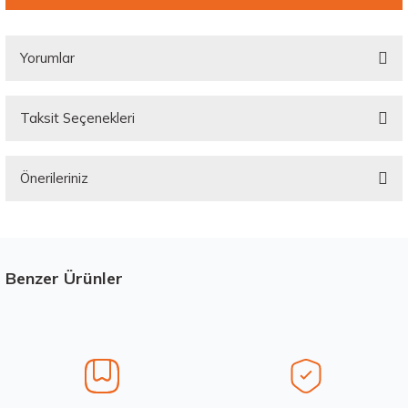
Yorumlar
Taksit Seçenekleri
Bu ürüne ilk yorumu siz yapın!
Önerileriniz
Yorum Yaz
Bu ürünün fiyat bilgisi, resim, ürün açıklamalarında ve diğer konularda
yetersiz gördüğünüz noktaları öneri formunu kullanarak tarafımıza
iletebilirsiniz.
Görüş ve önerileriniz için teşekkür ederiz.
Benzer Ürünler
Stokta 12 Adet
Üretim Yılı : 2026
Ürün resmi kalitesiz, bozuk veya görüntülenemiyor.
dB
Ürün açıklamasında eksik bilgiler bulunuyor.
Ürün bilgilerinde hatalar bulunuyor.
Ürün fiyatı diğer sitelerden daha pahalı.
Waterfall 215/50R17 95W XL Unique UHP Yaz 2026