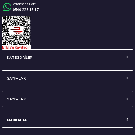
Whatsapp Hattı
0540 225 45 17
Stokta 12 Adet
235/45 R18 98Y XL Ecsta Sport PS72 Yaz 2026
KATEGORİLER
6.710,00 ₺
SAYFALAR
SAYFALAR
Stokta 7 Adet
MARKALAR