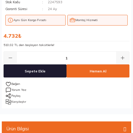
Stok Kodu
2247593
Garanti Süresi
24 Ay
Aynı Gün Kargo Fırsatı
Montaj Hizmeti
4.732₺
510,02 TL den başlayan taksitlerle!
Sepete Ekle
Hemen Al
Yorum Yaz
Paylaş
Karşılaştır
Ürün Bilgisi