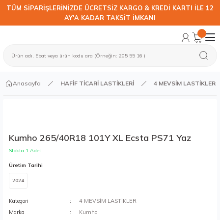
TÜM SİPARİŞLERİNİZDE ÜCRETSİZ KARGO & KREDİ KARTI İLE 12
AY'A KADAR TAKSİT İMKANI
Anasayfa
HAFİF TİCARİ LASTİKLERİ
4 MEVSİM LASTİKLER
Kumho 265/40R18 101Y XL Ecsta PS71 Yaz
Stokta 1 Adet
Üretim Tarihi
2024
Kategori
4 MEVSİM LASTİKLER
Marka
Kumho