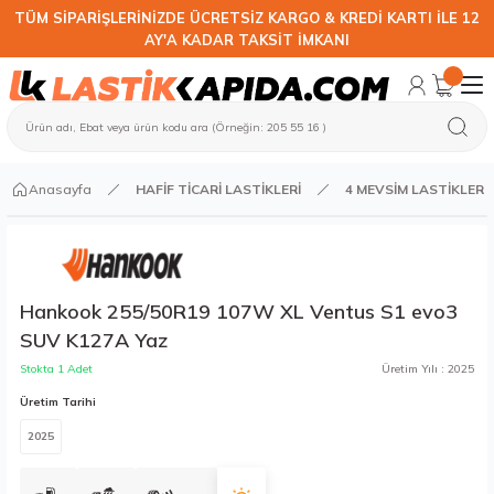
TÜM SİPARİŞLERİNİZDE ÜCRETSİZ KARGO & KREDİ KARTI İLE 12
AY'A KADAR TAKSİT İMKANI
Anasayfa
HAFİF TİCARİ LASTİKLERİ
4 MEVSİM LASTİKLER
Hankook 255/50R19 107W XL Ventus S1 evo3
SUV K127A Yaz
Stokta 1 Adet
Üretim Yılı : 2025
Üretim Tarihi
2025