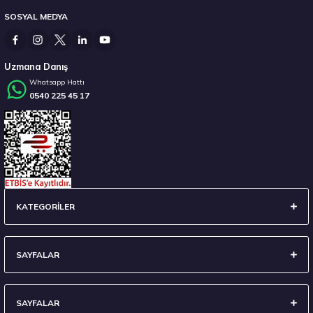
SOSYAL MEDYA
14.267,00 ₺
Uzmana Danış
Whatsapp Hattı
0540 225 45 17
Stokta 12 Adet
235/45 R18 98Y XL Ecsta Sport PS72 Yaz 2026
KATEGORİLER
6.710,00 ₺
SAYFALAR
SAYFALAR