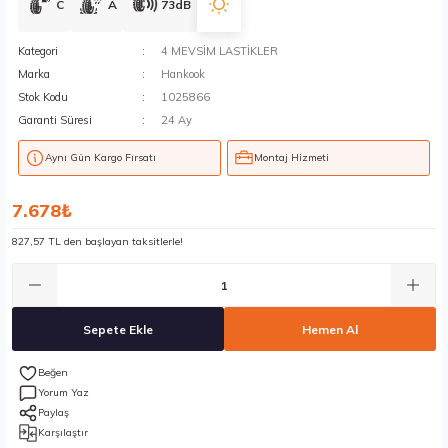
C
A
73dB
Kategori
4 MEVSİM LASTİKLER
Marka
Hankook
Stok Kodu
1025866
Garanti Süresi
24 Ay
Aynı Gün Kargo Fırsatı
Montaj Hizmeti
7.678₺
827,57 TL den başlayan taksitlerle!
Sepete Ekle
Hemen Al
Yorum Yaz
Paylaş
Karşılaştır