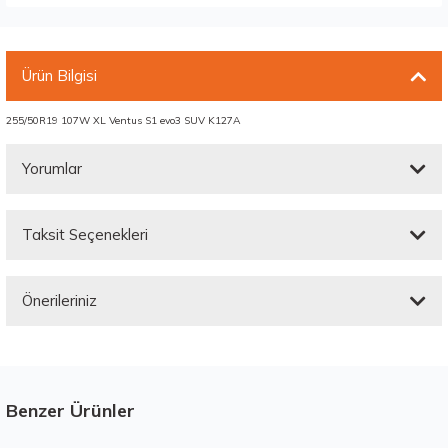
Ürün Bilgisi
255/50R19 107W XL Ventus S1 evo3 SUV K127A
Yorumlar
Taksit Seçenekleri
Bu ürüne ilk yorumu siz yapın!
Önerileriniz
Yorum Yaz
Bu ürünün fiyat bilgisi, resim, ürün açıklamalarında ve diğer konularda
yetersiz gördüğünüz noktaları öneri formunu kullanarak tarafımıza
iletebilirsiniz.
Görüş ve önerileriniz için teşekkür ederiz.
Benzer Ürünler
Stokta 12 Adet