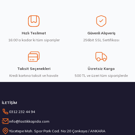
Üretim Yılı : 2026
Ürün resmi kalitesiz, bozuk veya görüntülenemiyor.
dB
Ürün açıklamasında eksik bilgiler bulunuyor.
Ürün bilgilerinde hatalar bulunuyor.
Ürün fiyatı diğer sitelerden daha pahalı.
Waterfall 215/50R17 95W XL Unique UHP Yaz 2026
Hızlı Teslimat
Güvenli Alışveriş
Bu ürüne benzer farklı alternatifler olmalı.
16:00’a kadar ki tüm siparişler
256bit SSL Sertifikası
3.983,10 ₺
Taksit Seçenekleri
Ücretsiz Kargo
Kredi kartına taksit ve havale
Gönder
500 TL ve üzeri tüm siparişlerde
Stokta 12 Adet
İLETİŞİM
0312 232 44 94
info@lastikkapida.com
Michelin 295/80R22.5 X MULTIWAY 3D XDE 152/148L M+S 3PMSF 200580103
Yücetepe Mah. Spor Park Cad. No:20 Çankaya / ANKARA