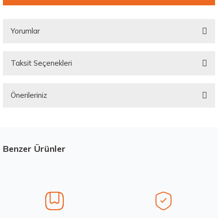
Yorumlar
Taksit Seçenekleri
Bu ürüne ilk yorumu siz yapın!
Önerileriniz
Yorum Yaz
Bu ürünün fiyat bilgisi, resim, ürün açıklamalarında ve diğer konularda
yetersiz gördüğünüz noktaları öneri formunu kullanarak tarafımıza
iletebilirsiniz.
Görüş ve önerileriniz için teşekkür ederiz.
Benzer Ürünler
Stokta 4 Adet
Üretim Yılı : 2026
Ürün resmi kalitesiz, bozuk veya görüntülenemiyor.
dB
Ürün açıklamasında eksik bilgiler bulunuyor.
Ürün bilgilerinde hatalar bulunuyor.
Ürün fiyatı diğer sitelerden daha pahalı.
Waterfall 215/50R17 95W XL Unique UHP Yaz 2026