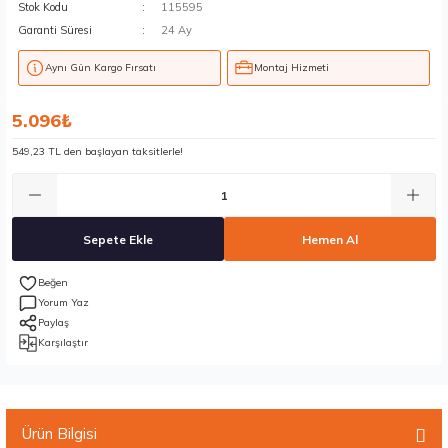
Stok Kodu
115595
Garanti Süresi
24 Ay
Aynı Gün Kargo Fırsatı
Montaj Hizmeti
5.096₺
549,23 TL den başlayan taksitlerle!
Sepete Ekle
Hemen Al
Yorum Yaz
Paylaş
Karşılaştır
Ürün Bilgisi