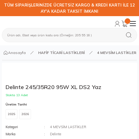
TÜM SİPARİŞLERİNİZDE ÜCRETSİZ KARGO & KREDİ KARTI İLE 12
AY'A KADAR TAKSİT İMKANI
Anasayfa
HAFİF TİCARİ LASTİKLERİ
4 MEVSİM LASTİKLER
Delinte 245/35R20 95W XL DS2 Yaz
Stokta 13 Adet
Üretim Tarihi
2025
2026
Kategori
4 MEVSİM LASTİKLER
Marka
Delinte