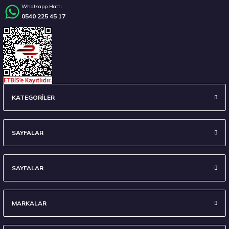
Whatsapp Hattı
0540 225 45 17
Stokta 12 Adet
235/45 R18 98Y XL Ecsta Sport PS72 Yaz 2026
KATEGORİLER
6.656,00 ₺
SAYFALAR
SAYFALAR
Stokta 3 Adet
MARKALAR