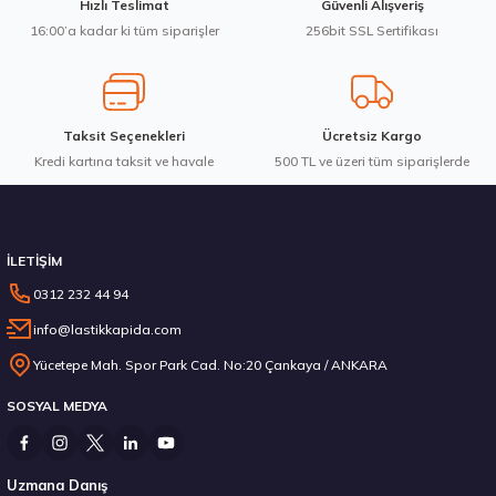
Hızlı Teslimat
Güvenli Alışveriş
Bu ürüne benzer farklı alternatifler olmalı.
16:00’a kadar ki tüm siparişler
256bit SSL Sertifikası
3.583,84 ₺
Taksit Seçenekleri
Ücretsiz Kargo
Kredi kartına taksit ve havale
Gönder
500 TL ve üzeri tüm siparişlerde
Stokta 2 Adet
İLETİŞİM
0312 232 44 94
info@lastikkapida.com
Michelin 295/80R22.5 X MULTIWAY 3D XDE 152/148L M+S 3PMSF 20017110
Yücetepe Mah. Spor Park Cad. No:20 Çankaya / ANKARA
SOSYAL MEDYA
19.167,50 ₺
Uzmana Danış