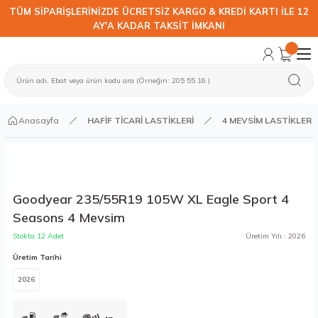
TÜM SİPARİŞLERİNİZDE ÜCRETSİZ KARGO & KREDİ KARTI İLE 12
AY'A KADAR TAKSİT İMKANI
Anasayfa
HAFİF TİCARİ LASTİKLERİ
4 MEVSİM LASTİKLER
Goodyear 235/55R19 105W XL Eagle Sport 4
Seasons 4 Mevsim
Stokta 12 Adet
Üretim Yılı : 2026
Üretim Tarihi
2026