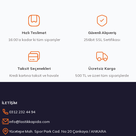
Üretim Yılı : 2026
Ürün resmi kalitesiz, bozuk veya görüntülenemiyor.
dB
Ürün açıklamasında eksik bilgiler bulunuyor.
Ürün bilgilerinde hatalar bulunuyor.
Ürün fiyatı diğer sitelerden daha pahalı.
Waterfall 215/50R17 95W XL Unique UHP Yaz 2026
Hızlı Teslimat
Güvenli Alışveriş
Bu ürüne benzer farklı alternatifler olmalı.
16:00’a kadar ki tüm siparişler
256bit SSL Sertifikası
3.983,10 ₺
Taksit Seçenekleri
Ücretsiz Kargo
Kredi kartına taksit ve havale
Gönder
500 TL ve üzeri tüm siparişlerde
Stokta 12 Adet
İLETİŞİM
0312 232 44 94
info@lastikkapida.com
Michelin 295/80R22.5 X MULTIWAY 3D XDE 152/148L M+S 3PMSF 200580103
Yücetepe Mah. Spor Park Cad. No:20 Çankaya / ANKARA