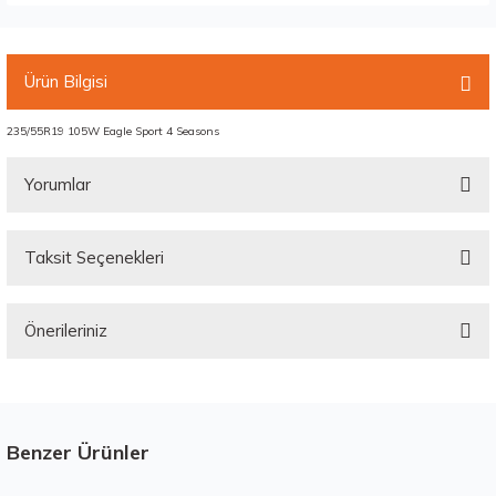
Ürün Bilgisi
235/55R19 105W Eagle Sport 4 Seasons
Yorumlar
Taksit Seçenekleri
Bu ürüne ilk yorumu siz yapın!
Önerileriniz
Yorum Yaz
Bu ürünün fiyat bilgisi, resim, ürün açıklamalarında ve diğer konularda
yetersiz gördüğünüz noktaları öneri formunu kullanarak tarafımıza
iletebilirsiniz.
Görüş ve önerileriniz için teşekkür ederiz.
Benzer Ürünler
Stokta 12 Adet