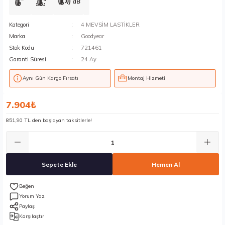
dB
Kategori
4 MEVSİM LASTİKLER
Marka
Goodyear
Stok Kodu
721461
Garanti Süresi
24 Ay
Aynı Gün Kargo Fırsatı
Montaj Hizmeti
7.904₺
851,90 TL den başlayan taksitlerle!
Sepete Ekle
Hemen Al
Yorum Yaz
Paylaş
Karşılaştır