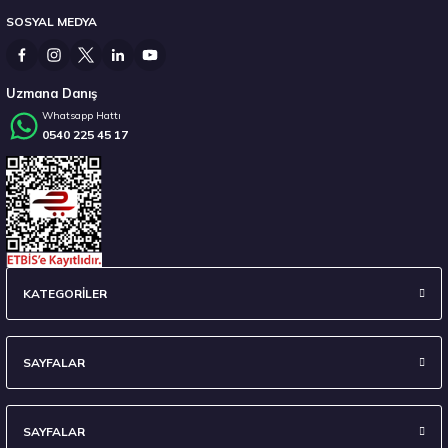
SOSYAL MEDYA
14.267,00 ₺
Uzmana Danış
Whatsapp Hattı
0540 225 45 17
Stokta 12 Adet
235/45 R18 98Y XL Ecsta Sport PS72 Yaz 2026
KATEGORİLER
6.710,00 ₺
SAYFALAR
SAYFALAR