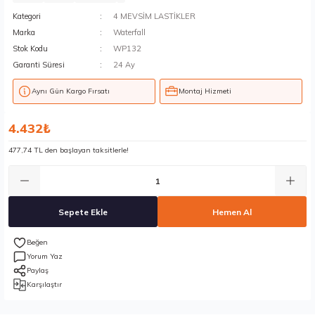
Kategori
4 MEVSİM LASTİKLER
Marka
Waterfall
Stok Kodu
WP132
Garanti Süresi
24 Ay
Aynı Gün Kargo Fırsatı
Montaj Hizmeti
4.432₺
477,74 TL den başlayan taksitlerle!
Sepete Ekle
Hemen Al
Yorum Yaz
Paylaş
Karşılaştır