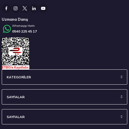
14.267,00 ₺
Uzmana Danış
Whatsapp Hattı
0540 225 45 17
Stokta 12 Adet
235/45 R18 98Y XL Ecsta Sport PS72 Yaz 2026
KATEGORİLER
6.710,00 ₺
SAYFALAR
SAYFALAR
Stokta 7 Adet