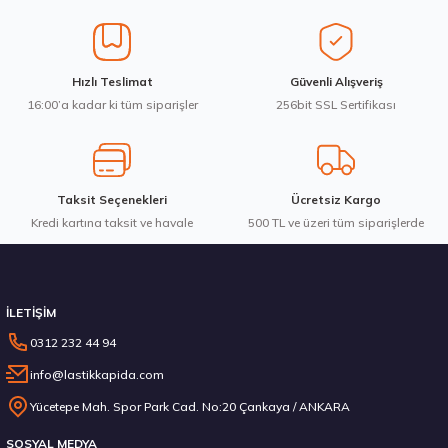
Ürün açıklamasında eksik bilgiler bulunuyor.
Ürün bilgilerinde hatalar bulunuyor.
Ürün fiyatı diğer sitelerden daha pahalı.
Waterfall 215/50R17 95W XL Unique UHP Yaz 2026
Hızlı Teslimat
Güvenli Alışveriş
Bu ürüne benzer farklı alternatifler olmalı.
16:00’a kadar ki tüm siparişler
256bit SSL Sertifikası
3.983,10 ₺
Taksit Seçenekleri
Ücretsiz Kargo
Kredi kartına taksit ve havale
Gönder
500 TL ve üzeri tüm siparişlerde
Stokta 12 Adet
İLETİŞİM
0312 232 44 94
info@lastikkapida.com
Michelin 295/80R22.5 X MULTIWAY 3D XDE 152/148L M+S 3PMSF 200580103
Yücetepe Mah. Spor Park Cad. No:20 Çankaya / ANKARA
SOSYAL MEDYA