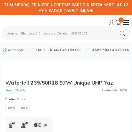
TÜM SİPARİŞLERİNİZDE ÜCRETSİZ KARGO & KREDİ KARTI İLE 12
AY'A KADAR TAKSİT İMKANI
Anasayfa
HAFİF TİCARİ LASTİKLERİ
4 MEVSİM LASTİKLER
Waterfall 235/50R18 97W Unique UHP Yaz
Stokta 20 Adet
Üretim Yılı : 2026
Üretim Tarihi
2025
2026
dB