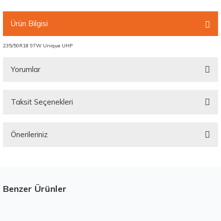
Ürün Bilgisi
235/50R18 97W Unique UHP
Yorumlar
Taksit Seçenekleri
Bu ürüne ilk yorumu siz yapın!
Önerileriniz
Yorum Yaz
Bu ürünün fiyat bilgisi, resim, ürün açıklamalarında ve diğer konularda
yetersiz gördüğünüz noktaları öneri formunu kullanarak tarafımıza
iletebilirsiniz.
Görüş ve önerileriniz için teşekkür ederiz.
Benzer Ürünler
Stokta 12 Adet
Üretim Yılı : 2026
Ürün resmi kalitesiz, bozuk veya görüntülenemiyor.
dB