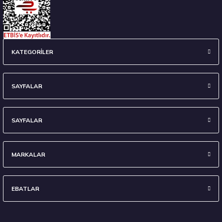
235/45 R18 98Y XL Ecsta Sport PS72 Yaz 2026
KATEGORİLER
6.710,00 ₺
SAYFALAR
SAYFALAR
Stokta 7 Adet
MARKALAR
EBATLAR
295/35 R21 107Y XL Eagle F1 Asymmetric 6 FP 2024