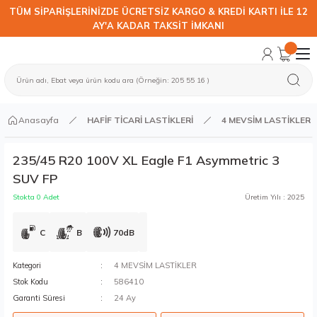
TÜM SİPARİŞLERİNİZDE ÜCRETSİZ KARGO & KREDİ KARTI İLE 12
AY'A KADAR TAKSİT İMKANI
Anasayfa
HAFİF TİCARİ LASTİKLERİ
4 MEVSİM LASTİKLER
235/45 R20 100V XL Eagle F1 Asymmetric 3
SUV FP
Stokta 0 Adet
Üretim Yılı : 2025
C
B
70dB
Kategori
4 MEVSİM LASTİKLER
Stok Kodu
586410
Garanti Süresi
24 Ay