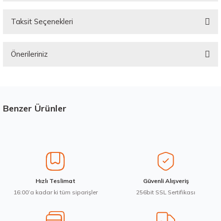
Taksit Seçenekleri
Bu ürüne ilk yorumu siz yapın!
Önerileriniz
Yorum Yaz
Bu ürünün fiyat bilgisi, resim, ürün açıklamalarında ve diğer konularda
yetersiz gördüğünüz noktaları öneri formunu kullanarak tarafımıza
iletebilirsiniz.
Görüş ve önerileriniz için teşekkür ederiz.
Benzer Ürünler
Stokta 12 Adet
Üretim Yılı : 2026
Ürün resmi kalitesiz, bozuk veya görüntülenemiyor.
dB
Ürün açıklamasında eksik bilgiler bulunuyor.
Ürün bilgilerinde hatalar bulunuyor.
Ürün fiyatı diğer sitelerden daha pahalı.
Waterfall 215/50R17 95W XL Unique UHP Yaz 2026
Hızlı Teslimat
Güvenli Alışveriş
Bu ürüne benzer farklı alternatifler olmalı.
16:00’a kadar ki tüm siparişler
256bit SSL Sertifikası
3.983,10 ₺