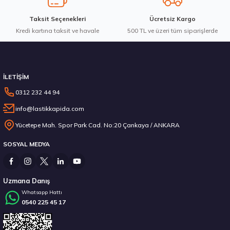
Taksit Seçenekleri
Ücretsiz Kargo
Kredi kartına taksit ve havale
Gönder
500 TL ve üzeri tüm siparişlerde
Stokta 12 Adet
İLETİŞİM
0312 232 44 94
info@lastikkapida.com
Michelin 295/80R22.5 X MULTIWAY 3D XDE 152/148L M+S 3PMSF 200580103
Yücetepe Mah. Spor Park Cad. No:20 Çankaya / ANKARA
SOSYAL MEDYA
14.267,00 ₺
Uzmana Danış
Whatsapp Hattı
0540 225 45 17
Stokta 12 Adet