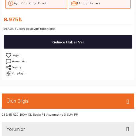
Aynı Gün Kargo Fırsatı
Montaj Hizmeti
8.975₺
967,34 TL den başlayan taksitlerle!
Gelince Haber Ver
Yorum Yaz
Paylaş
Karşılaştır
Ürün Bilgisi
235/45 R20 100V XL Eagle F1 Asymmetric 3 SUV FP
Yorumlar