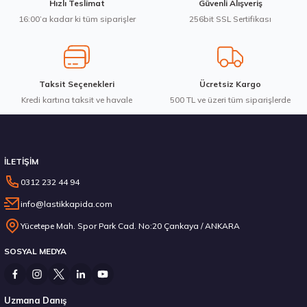
Hızlı Teslimat
Güvenli Alışveriş
Bu ürüne benzer farklı alternatifler olmalı.
16:00’a kadar ki tüm siparişler
256bit SSL Sertifikası
3.983,10 ₺
Taksit Seçenekleri
Ücretsiz Kargo
Kredi kartına taksit ve havale
Gönder
500 TL ve üzeri tüm siparişlerde
Stokta 12 Adet
İLETİŞİM
0312 232 44 94
info@lastikkapida.com
Michelin 295/80R22.5 X MULTIWAY 3D XDE 152/148L M+S 3PMSF 200580103
Yücetepe Mah. Spor Park Cad. No:20 Çankaya / ANKARA
SOSYAL MEDYA
14.267,00 ₺
Uzmana Danış