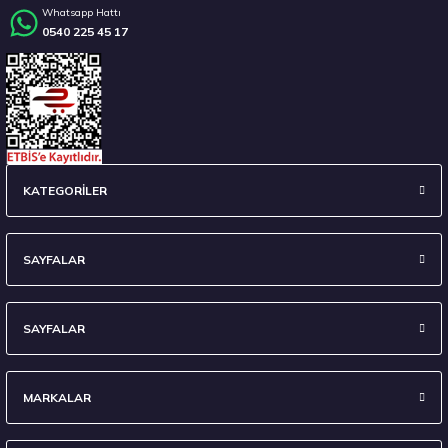
Whatsapp Hattı
0540 225 45 17
Stokta 12 Adet
235/45 R18 98Y XL Ecsta Sport PS72 Yaz 2026
KATEGORİLER
6.710,00 ₺
SAYFALAR
SAYFALAR
Stokta 7 Adet
MARKALAR