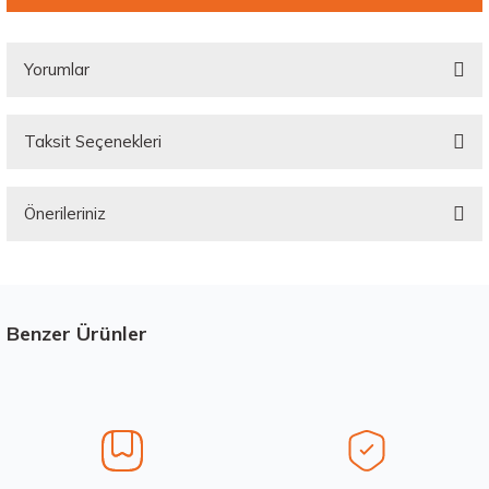
Yorumlar
Taksit Seçenekleri
Bu ürüne ilk yorumu siz yapın!
Önerileriniz
Yorum Yaz
Bu ürünün fiyat bilgisi, resim, ürün açıklamalarında ve diğer konularda
yetersiz gördüğünüz noktaları öneri formunu kullanarak tarafımıza
iletebilirsiniz.
Görüş ve önerileriniz için teşekkür ederiz.
Benzer Ürünler
Stokta 12 Adet
Üretim Yılı : 2026
Ürün resmi kalitesiz, bozuk veya görüntülenemiyor.
dB
Ürün açıklamasında eksik bilgiler bulunuyor.
Ürün bilgilerinde hatalar bulunuyor.
Ürün fiyatı diğer sitelerden daha pahalı.
Waterfall 215/50R17 95W XL Unique UHP Yaz 2026