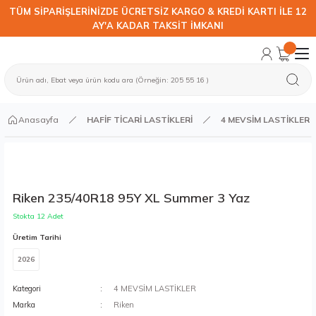
TÜM SİPARİŞLERİNİZDE ÜCRETSİZ KARGO & KREDİ KARTI İLE 12
AY'A KADAR TAKSİT İMKANI
Anasayfa
HAFİF TİCARİ LASTİKLERİ
4 MEVSİM LASTİKLER
Riken 235/40R18 95Y XL Summer 3 Yaz
Stokta 12 Adet
Üretim Tarihi
2026
Kategori
4 MEVSİM LASTİKLER
Marka
Riken