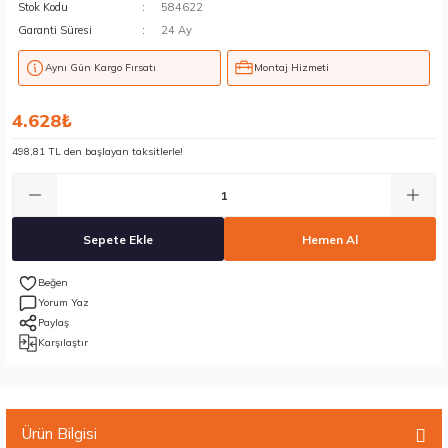
Stok Kodu
584622
Garanti Süresi
24 Ay
Aynı Gün Kargo Fırsatı
Montaj Hizmeti
4.628₺
498,81 TL den başlayan taksitlerle!
Sepete Ekle
Hemen Al
Yorum Yaz
Paylaş
Karşılaştır
Ürün Bilgisi