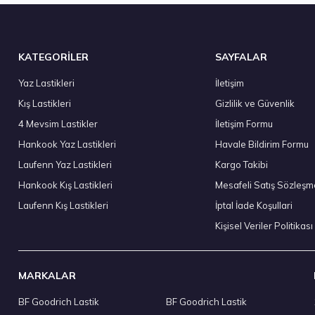
tokta 7 Adet
Stokta 12
KATEGORİLER
SAYFALAR
Yaz Lastikleri
İletişim
Kış Lastikleri
Gizlilik ve Güvenlik
295/35 R21 107Y XL Eagle F1 Asymmetric 6 FP 2024
Sava 205
4 Mevsim Lastikler
İletişim Formu
8.903,40 ₺
3.602
Hankook Yaz Lastikleri
Havale Bildirim Formu
Laufenn Yaz Lastikleri
Kargo Takibi
Hankook Kış Lastikleri
Mesafeli Satış Sözleşm
Laufenn Kış Lastikleri
İptal İade Koşullari
Stokta 12 
Kişisel Veriler Politikası
MARKALAR
BF Goodrich Lastik
BF Goodrich Lastik
50 R17 95W XL Solus HA32 4S M+S 4Mevsim 2026
Kumho 215