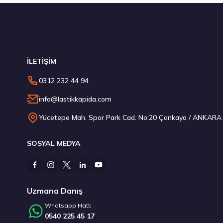
Stokta 12 Adet
S
İLETİŞİM
235/45 R18 98Y XL Ecsta Sport PS72 Yaz 2026
0312 232 44 94
6.710,00 ₺
info@lastikkapida.com
Yücetepe Mah. Spor Park Cad. No:20 Çankaya / ANKARA
SOSYAL MEDYA
Stokta 12 Adet
Stokta 1 Adet
Uzmana Danış
Whatsapp Hattı
0540 225 45 17
185/65 R15 88H Intensa HP 2 2026
Kumho 215/