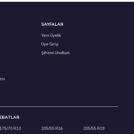
 Adet
SAYFALAR
Yeni Üyelik
Üye Girişi
/55 R16 94V XL All Weather 4Mevsim 2026
Şifremi Unuttum
,50 ₺
esi
Adet
EBATLAR
175/70 R13
205/55 R16
205/55 R19
/55 R16 93V Ecsta HS52 Yaz 2026