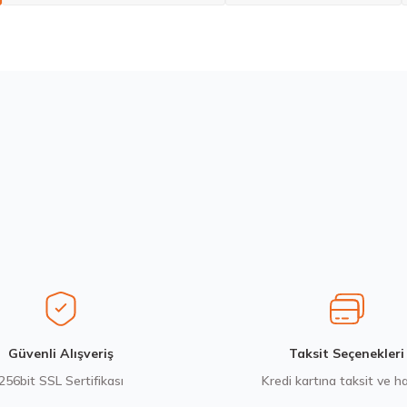
larda yetersiz gördüğünüz noktaları öneri formunu kullanarak tarafımıza ilete
Bu ürüne ilk yorumu siz yapın!
Yorum Yaz
Stokta 12 Adet
Michelin 295/80R22.5 X MULTIWAY 3D XDE 152/148L M+S 3PMSF 
14.267,00 ₺
Gönder
Güvenli Alışveriş
Taksit Seçenekleri
256bit SSL Sertifikası
Kredi kartına taksit ve h