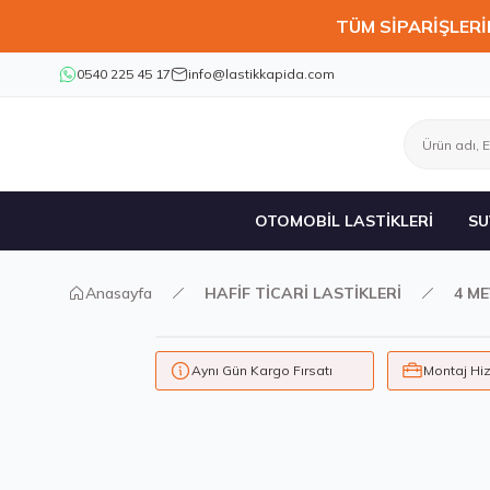
TÜM SİPARİŞLERİ
0540 225 45 17
info@lastikkapida.com
OTOMOBİL LASTİKLERİ
SU
Anasayfa
HAFİF TİCARİ LASTİKLERİ
4 ME
Aynı Gün Kargo Fırsatı
Montaj Hi