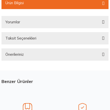
Ürün Bilgisi
Yorumlar
Taksit Seçenekleri
Bu ürüne ilk yorumu siz yapın!
Önerileriniz
Yorum Yaz
Bu ürünün fiyat bilgisi, resim, ürün açıklamalarında ve diğer konularda
yetersiz gördüğünüz noktaları öneri formunu kullanarak tarafımıza
iletebilirsiniz.
Görüş ve önerileriniz için teşekkür ederiz.
Benzer Ürünler
Stokta 12 Adet
Üretim Yılı : 2026
Ürün resmi kalitesiz, bozuk veya görüntülenemiyor.
dB
Ürün açıklamasında eksik bilgiler bulunuyor.
Ürün bilgilerinde hatalar bulunuyor.