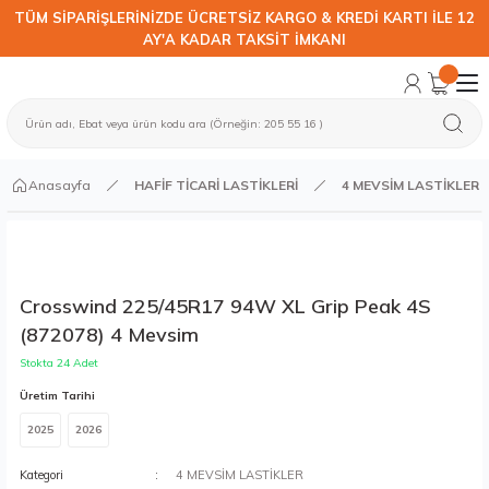
TÜM SİPARİŞLERİNİZDE ÜCRETSİZ KARGO & KREDİ KARTI İLE 12
AY'A KADAR TAKSİT İMKANI
Anasayfa
HAFİF TİCARİ LASTİKLERİ
4 MEVSİM LASTİKLER
Crosswind 225/45R17 94W XL Grip Peak 4S
(872078) 4 Mevsim
Stokta 24 Adet
Üretim Tarihi
2025
2026
Kategori
4 MEVSİM LASTİKLER