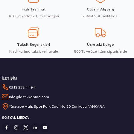
Ürün fiyatı diğer sitelerden daha pahalı.
Waterfall 215/50R17 95W XL Unique UHP Yaz 2026
Hızlı Teslimat
Güvenli Alışveriş
Bu ürüne benzer farklı alternatifler olmalı.
16:00’a kadar ki tüm siparişler
256bit SSL Sertifikası
3.983,10 ₺
Taksit Seçenekleri
Ücretsiz Kargo
Kredi kartına taksit ve havale
Gönder
500 TL ve üzeri tüm siparişlerde
Stokta 12 Adet
İLETİŞİM
0312 232 44 94
info@lastikkapida.com
Michelin 295/80R22.5 X MULTIWAY 3D XDE 152/148L M+S 3PMSF 200580103
Yücetepe Mah. Spor Park Cad. No:20 Çankaya / ANKARA
SOSYAL MEDYA
14.267,00 ₺