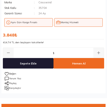
Marka
Crosswind
Stok Kodu
35704
Garanti Süresi
24 Ay
Aynı Gün Kargo Fırsatı
Montaj Hizmeti
3.848₺
414,74 TL den başlayan taksitlerle!
Sepete Ekle
Hemen Al
Yorum Yaz
Paylaş
Karşılaştır