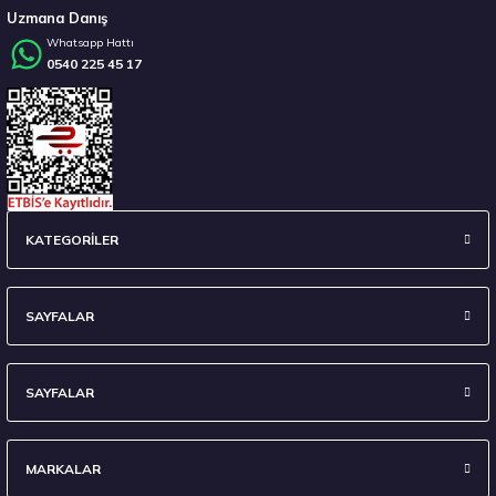
Uzmana Danış
Whatsapp Hattı
0540 225 45 17
Stokta 12 Adet
235/45 R18 98Y XL Ecsta Sport PS72 Yaz 2026
KATEGORİLER
6.710,00 ₺
SAYFALAR
SAYFALAR
Stokta 7 Adet
MARKALAR