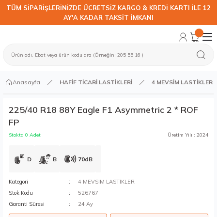
TÜM SİPARİŞLERİNİZDE ÜCRETSİZ KARGO & KREDİ KARTI İLE 12
AY'A KADAR TAKSİT İMKANI
Anasayfa
HAFİF TİCARİ LASTİKLERİ
4 MEVSİM LASTİKLER
225/40 R18 88Y Eagle F1 Asymmetric 2 * ROF
FP
Stokta 0 Adet
Üretim Yılı : 2024
D
B
70dB
Kategori
4 MEVSİM LASTİKLER
Stok Kodu
526767
Garanti Süresi
24 Ay