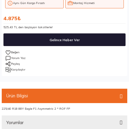
Aynı Gün Kargo Fırsatı
Montaj Hizmeti
4.875₺
525,43 TL den başlayan taksitlerle!
Gelince Haber Ver
Yorum Yaz
Paylaş
Karşılaştır
Ürün Bilgisi
225/40 R18 88Y Eagle F1 Asymmetric 2 * ROF FP
Yorumlar