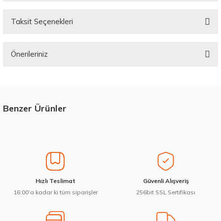
Taksit Seçenekleri
Bu ürüne ilk yorumu siz yapın!
Önerileriniz
Yorum Yaz
Bu ürünün fiyat bilgisi, resim, ürün açıklamalarında ve diğer konularda
yetersiz gördüğünüz noktaları öneri formunu kullanarak tarafımıza
iletebilirsiniz.
Görüş ve önerileriniz için teşekkür ederiz.
Benzer Ürünler
Stokta 12 Adet
Üretim Yılı : 2026
Ürün resmi kalitesiz, bozuk veya görüntülenemiyor.
dB
Ürün açıklamasında eksik bilgiler bulunuyor.
Ürün bilgilerinde hatalar bulunuyor.
Ürün fiyatı diğer sitelerden daha pahalı.
Waterfall 215/50R17 95W XL Unique UHP Yaz 2026
Hızlı Teslimat
Güvenli Alışveriş
Bu ürüne benzer farklı alternatifler olmalı.
16:00’a kadar ki tüm siparişler
256bit SSL Sertifikası
3.983,10 ₺