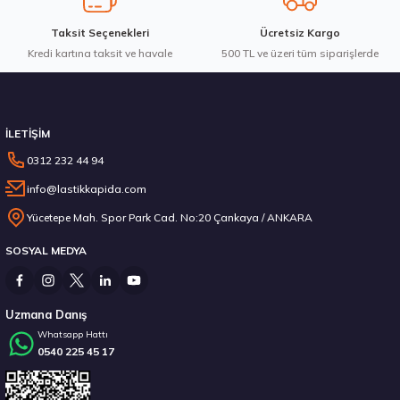
Taksit Seçenekleri
Ücretsiz Kargo
Kredi kartına taksit ve havale
Gönder
500 TL ve üzeri tüm siparişlerde
Stokta 12 Adet
İLETİŞİM
0312 232 44 94
info@lastikkapida.com
Michelin 295/80R22.5 X MULTIWAY 3D XDE 152/148L M+S 3PMSF 200580103
Yücetepe Mah. Spor Park Cad. No:20 Çankaya / ANKARA
SOSYAL MEDYA
14.267,00 ₺
Uzmana Danış
Whatsapp Hattı
0540 225 45 17
Stokta 12 Adet