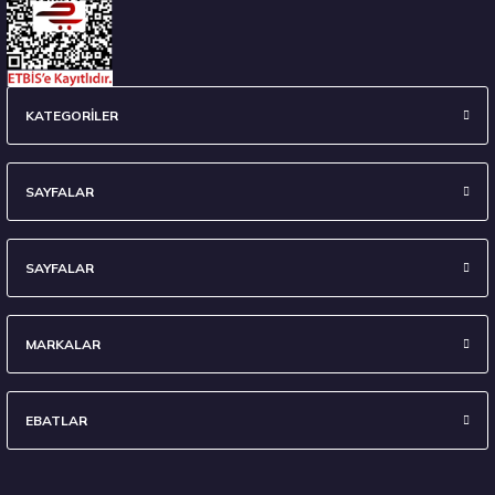
235/45 R18 98Y XL Ecsta Sport PS72 Yaz 2026
KATEGORİLER
6.710,00 ₺
SAYFALAR
SAYFALAR
Stokta 7 Adet
MARKALAR
EBATLAR
295/35 R21 107Y XL Eagle F1 Asymmetric 6 FP 2024