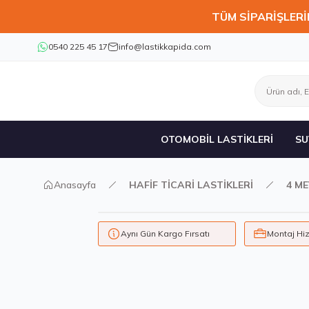
TÜM SİPARİŞLERİ
0540 225 45 17
info@lastikkapida.com
OTOMOBİL LASTİKLERİ
SU
Anasayfa
HAFİF TİCARİ LASTİKLERİ
4 ME
Aynı Gün Kargo Fırsatı
Montaj Hi