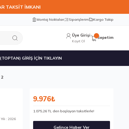
AR TAKSİT İMKANI
Montaj Noktaları
Siparişlerim
Kargo Takip
Üye Girişi
Sepetim
Kayıt Ol
 (TOPTAN) GİRİŞ İÇİN TIKLAYIN
 2
9.976₺
1.075,26 TL den başlayan taksitlerle!
Yılı : 2026
Gelince Haber Ver