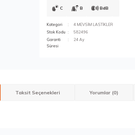
C
B
BdB
Kategori
4 MEVSİM LASTİKLER
Stok Kodu
582496
Garanti
24 Ay
Süresi
Taksit Seçenekleri
Yorumlar (0)
larda yetersiz gördüğünüz noktaları öneri formunu kullanarak tarafımıza ilete
Bu ürüne ilk yorumu siz yapın!