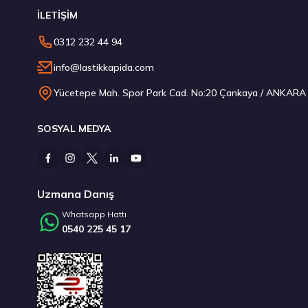
İLETİŞİM
235/45 R18 98Y XL Ecsta Sport PS72 Yaz 2026
0312 232 44 94
6.710,00 ₺
info@lastikkapida.com
Yücetepe Mah. Spor Park Cad. No:20 Çankaya / ANKARA
SOSYAL MEDYA
Stokta 12 Adet
Stokta 1 Adet
Uzmana Danış
Whatsapp Hattı
0540 225 45 17
185/65 R15 88H Intensa HP 2 2026
Kumho 215/
2.942,50 ₺
6.215,0