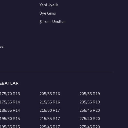
Yeni Üyelik
Üye Girişi
/55 R16 94V XL All Weather 4Mevsim 2026
Şifremi Unuttum
,50 ₺
esi
Adet
EBATLAR
175/70 R13
205/55 R16
205/55 R19
/55 R16 93V Ecsta HS52 Yaz 2026
175/65 R14
215/55 R16
235/55 R19
00 ₺
185/65 R14
215/60 R17
255/45 R20
195/60 R15
215/55 R17
275/40 R20
195/65 R15
225/45 R17
275/45 R20