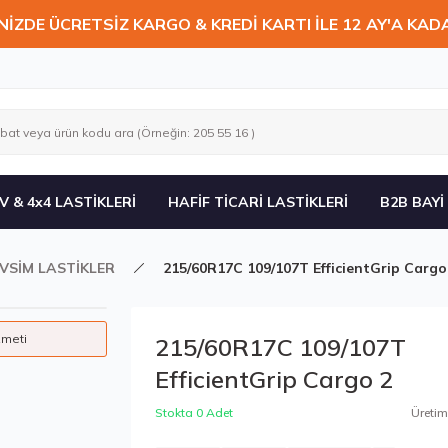
NİZDE ÜCRETSİZ KARGO & KREDİ KARTI İLE 12 AY'A KAD
V & 4x4 LASTİKLERİ
HAFİF TİCARİ LASTİKLERİ
B2B BAYİ
VSİM LASTİKLER
215/60R17C 109/107T EfficientGrip Cargo
zmeti
215/60R17C 109/107T
EfficientGrip Cargo 2
Stokta 0 Adet
Üretim 