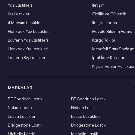
Yaz Lastikleri
İletişim
Kış Lastikleri
Gizlilik ve Güvenlik
295/35 R21 107Y XL Eagle F1 Asymmetric 6 FP 2024
Sava 205
4 Mevsim Lastikler
İletişim Formu
8.903,40 ₺
3.602
Hankook Yaz Lastikleri
Havale Bildirim Formu
Laufenn Yaz Lastikleri
Kargo Takibi
Hankook Kış Lastikleri
Mesafeli Satış Sözleşm
Laufenn Kış Lastikleri
İptal İade Koşullari
Stokta 12 
Kişisel Veriler Politikası
MARKALAR
BF Goodrich Lastik
BF Goodrich Lastik
50 R17 95W XL Solus HA32 4S M+S 4Mevsim 2026
Kumho 215
Nokian Lastik
Nokian Lastik
0 ₺
5.390,
Lassa Lastikleri
Lassa Lastikleri
Bridgestone Lastik
Bridgestone Lastik
Michelin Lastik
Michelin Lastik