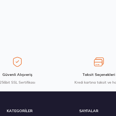
Yorum Yaz
Stokta 12 Adet
Michelin 295/80R22.5 X MULTIWAY 3D XDE 152/148L M+S 3PMSF 
14.267,00 ₺
Gönder
Güvenli Alışveriş
Taksit Seçenekleri
256bit SSL Sertifikası
Kredi kartına taksit ve h
tokta 7 Adet
Stokta 12
KATEGORİLER
SAYFALAR