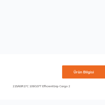
Ürün Bilgisi
215/60R17C 109/107T EfficientGrip Cargo 2
Bu ürünün fiyat bilgisi, resim, ürün açıklamalarında ve diğer konu
Görüş ve önerileriniz için teşekkür ederiz.