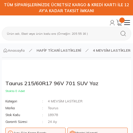
TÜM SİPARİŞLERİNİZDE ÜCRETSİZ KARGO & KREDİ KARTI İLE 12
AY'A KADAR TAKSİT İMKANI
Anasayfa
HAFİF TİCARİ LASTİKLERİ
4 MEVSİM LASTİKLER
Taurus 215/60R17 96V 701 SUV Yaz
Stokta 0 Adet
Kategori
4 MEVSİM LASTİKLER
Marka
Taurus
Stok Kodu
18978
Garanti Süresi
24 Ay
Aynı Gün Kargo Fırsatı
Montaj Hizmeti