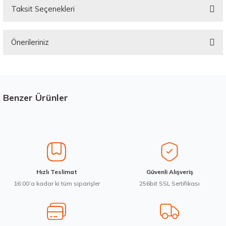
Taksit Seçenekleri
Bu ürüne ilk yorumu siz yapın!
Önerileriniz
Yorum Yaz
Bu ürünün fiyat bilgisi, resim, ürün açıklamalarında ve diğer konularda
yetersiz gördüğünüz noktaları öneri formunu kullanarak tarafımıza
iletebilirsiniz.
Görüş ve önerileriniz için teşekkür ederiz.
Benzer Ürünler
Stokta 12 Adet
Üretim Yılı : 2026
Ürün resmi kalitesiz, bozuk veya görüntülenemiyor.
dB
Ürün açıklamasında eksik bilgiler bulunuyor.
Ürün bilgilerinde hatalar bulunuyor.
Ürün fiyatı diğer sitelerden daha pahalı.
Waterfall 215/50R17 95W XL Unique UHP Yaz 2026
Hızlı Teslimat
Güvenli Alışveriş
Bu ürüne benzer farklı alternatifler olmalı.
16:00’a kadar ki tüm siparişler
256bit SSL Sertifikası
3.983,10 ₺