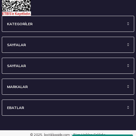
235/45 R18 98Y XL Ecsta Sport PS72 Yaz 2026
KATEGORİLER
6.710,00 ₺
SAYFALAR
SAYFALAR
Stokta 7 Adet
MARKALAR
EBATLAR
295/35 R21 107Y XL Eagle F1 Asymmetric 6 FP 2024
8.903,40 ₺
© 2025, lastikkapida.com - Tüm Hakları Saklıdır.