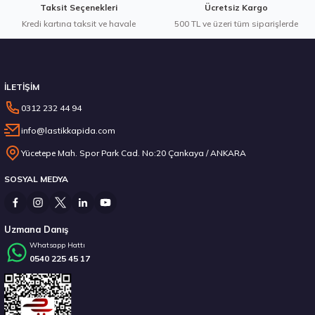
Taksit Seçenekleri
Ücretsiz Kargo
Kredi kartına taksit ve havale
Gönder
500 TL ve üzeri tüm siparişlerde
Stokta 12 Adet
İLETİŞİM
0312 232 44 94
info@lastikkapida.com
Michelin 295/80R22.5 X MULTIWAY 3D XDE 152/148L M+S 3PMSF 200580103
Yücetepe Mah. Spor Park Cad. No:20 Çankaya / ANKARA
SOSYAL MEDYA
14.267,00 ₺
Uzmana Danış
Whatsapp Hattı
0540 225 45 17
Stokta 12 Adet