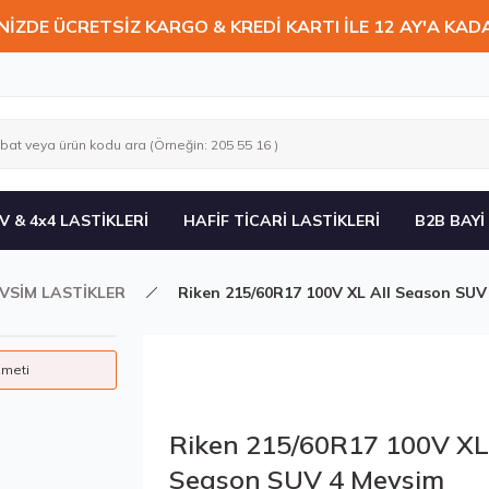
NİZDE ÜCRETSİZ KARGO & KREDİ KARTI İLE 12 AY'A KAD
V & 4x4 LASTİKLERİ
HAFİF TİCARİ LASTİKLERİ
B2B BAYİ
VSİM LASTİKLER
Riken 215/60R17 100V XL All Season SUV
zmeti
Riken 215/60R17 100V XL 
Season SUV 4 Mevsim