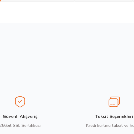
larda yetersiz gördüğünüz noktaları öneri formunu kullanarak tarafımıza ilete
Bu ürüne ilk yorumu siz yapın!
Yorum Yaz
Stokta 12 Adet
Michelin 295/80R22.5 X MULTIWAY 3D XDE 152/148L M+S 3PMSF 
14.267,00 ₺
Gönder
Güvenli Alışveriş
Taksit Seçenekleri
256bit SSL Sertifikası
Kredi kartına taksit ve h