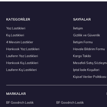
tokta 7 Adet
Stokta 12
KATEGORİLER
SAYFALAR
Yaz Lastikleri
İletişim
Kış Lastikleri
Gizlilik ve Güvenlik
295/35 R21 107Y XL Eagle F1 Asymmetric 6 FP 2024
Sava 205
4 Mevsim Lastikler
İletişim Formu
8.903,40 ₺
3.602
Hankook Yaz Lastikleri
Havale Bildirim Formu
Laufenn Yaz Lastikleri
Kargo Takibi
Hankook Kış Lastikleri
Mesafeli Satış Sözleşm
Laufenn Kış Lastikleri
İptal İade Koşullari
Stokta 12 
Kişisel Veriler Politikası
MARKALAR
BF Goodrich Lastik
BF Goodrich Lastik
50 R17 95W XL Solus HA32 4S M+S 4Mevsim 2026
Kumho 215