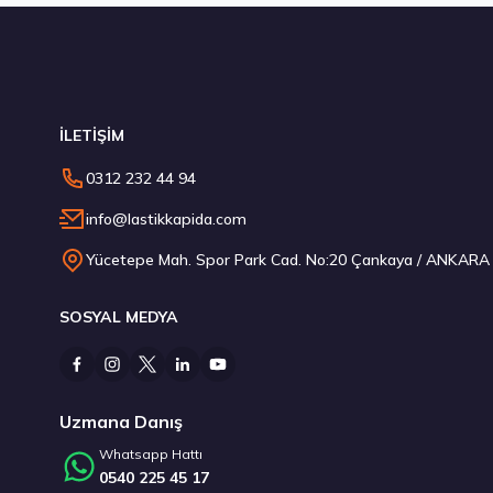
Stokta 12 Adet
S
İLETİŞİM
235/45 R18 98Y XL Ecsta Sport PS72 Yaz 2026
0312 232 44 94
6.710,00 ₺
info@lastikkapida.com
Yücetepe Mah. Spor Park Cad. No:20 Çankaya / ANKARA
SOSYAL MEDYA
Stokta 12 Adet
Stokta 1 Adet
Uzmana Danış
Whatsapp Hattı
0540 225 45 17
185/65 R15 88H Intensa HP 2 2026
Kumho 215/