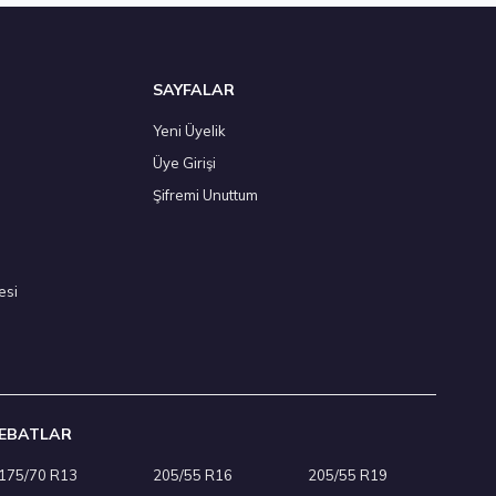
 Adet
SAYFALAR
Yeni Üyelik
Üye Girişi
/55 R16 94V XL All Weather 4Mevsim 2026
Şifremi Unuttum
,50 ₺
esi
Adet
EBATLAR
175/70 R13
205/55 R16
205/55 R19
/55 R16 93V Ecsta HS52 Yaz 2026