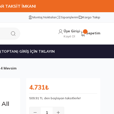
AR TAKSİT İMKANI
Montaj Noktaları
Siparişlerim
Kargo Takip
Üye Girişi
Sepetim
Kayıt Ol
 (TOPTAN) GİRİŞ İÇİN TIKLAYIN
 4 Mevsim
4.731₺
509,91 TL den başlayan taksitlerle!
All