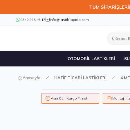
TÜM SİPARİŞLERİ
0540 225 45 17
info@lastikkapida.com
OTOMOBİL LASTİKLERİ
SU
Anasayfa
HAFİF TİCARİ LASTİKLERİ
4 ME
Aynı Gün Kargo Fırsatı
Montaj Hi