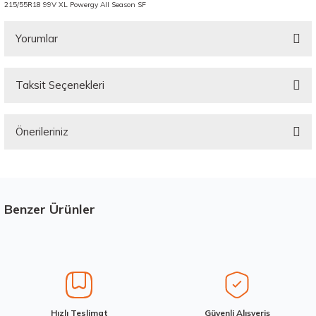
215/55R18 99V XL Powergy All Season SF
Yorumlar
Taksit Seçenekleri
Bu ürüne ilk yorumu siz yapın!
Önerileriniz
Yorum Yaz
Bu ürünün fiyat bilgisi, resim, ürün açıklamalarında ve diğer konularda
yetersiz gördüğünüz noktaları öneri formunu kullanarak tarafımıza
iletebilirsiniz.
Görüş ve önerileriniz için teşekkür ederiz.
Benzer Ürünler
Stokta 12 Adet
Üretim Yılı : 2026
Ürün resmi kalitesiz, bozuk veya görüntülenemiyor.
dB
Ürün açıklamasında eksik bilgiler bulunuyor.
Ürün bilgilerinde hatalar bulunuyor.
Ürün fiyatı diğer sitelerden daha pahalı.
Waterfall 215/50R17 95W XL Unique UHP Yaz 2026
Hızlı Teslimat
Güvenli Alışveriş