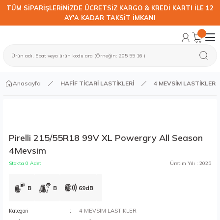
TÜM SİPARİŞLERİNİZDE ÜCRETSİZ KARGO & KREDİ KARTI İLE 12
AY'A KADAR TAKSİT İMKANI
Anasayfa
HAFİF TİCARİ LASTİKLERİ
4 MEVSİM LASTİKLER
Pirelli 215/55R18 99V XL Powergry All Season
4Mevsim
Stokta 0 Adet
Üretim Yılı : 2025
B
B
69dB
Kategori
4 MEVSİM LASTİKLER