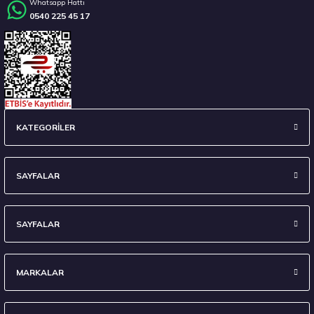
Whatsapp Hattı
0540 225 45 17
Stokta 12 Adet
235/45 R18 98Y XL Ecsta Sport PS72 Yaz 2026
KATEGORİLER
6.710,00 ₺
SAYFALAR
SAYFALAR
Stokta 7 Adet
MARKALAR