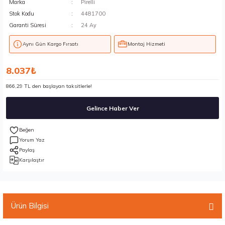
Marka
Pirelli
Stok Kodu
4481700
Garanti Süresi
24 Ay
Aynı Gün Kargo Fırsatı
Montaj Hizmeti
8.037₺
866,29 TL den başlayan taksitlerle!
Gelince Haber Ver
Yorum Yaz
Paylaş
Karşılaştır
Ürün Bilgisi