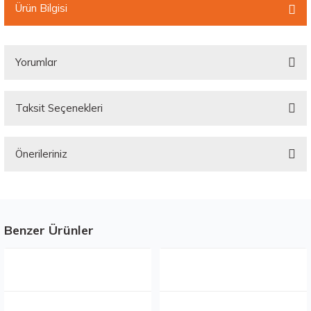
Ürün Bilgisi
Yorumlar
Taksit Seçenekleri
Bu ürüne ilk yorumu siz yapın!
Önerileriniz
Yorum Yaz
Bu ürünün fiyat bilgisi, resim, ürün açıklamalarında ve diğer konularda
yetersiz gördüğünüz noktaları öneri formunu kullanarak tarafımıza
iletebilirsiniz.
Görüş ve önerileriniz için teşekkür ederiz.
Benzer Ürünler
Stokta 12 Adet
Stokta 12 Adet
Ürün resmi kalitesiz, bozuk veya görüntülenemiyor.
Ürün açıklamasında eksik bilgiler bulunuyor.
Ürün bilgilerinde hatalar bulunuyor.