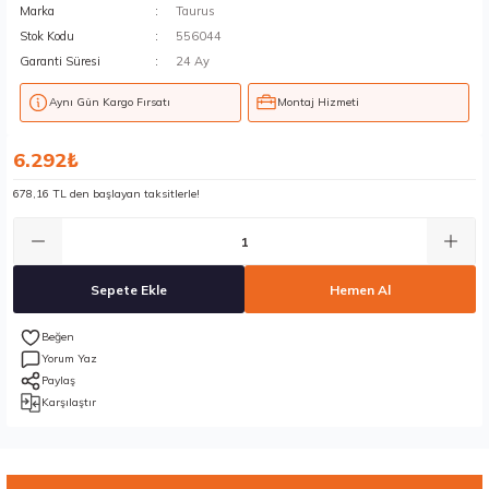
Marka
Taurus
Stok Kodu
556044
Garanti Süresi
24 Ay
Aynı Gün Kargo Fırsatı
Montaj Hizmeti
6.292₺
678,16 TL den başlayan taksitlerle!
Sepete Ekle
Hemen Al
Yorum Yaz
Paylaş
Karşılaştır