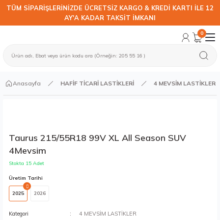
TÜM SİPARİŞLERİNİZDE ÜCRETSİZ KARGO & KREDİ KARTI İLE 12
AY'A KADAR TAKSİT İMKANI
0
Anasayfa
HAFİF TİCARİ LASTİKLERİ
4 MEVSİM LASTİKLER
Taurus 215/55R18 99V XL All Season SUV
4Mevsim
Stokta 15 Adet
Üretim Tarihi
2025
2026
Kategori
4 MEVSİM LASTİKLER