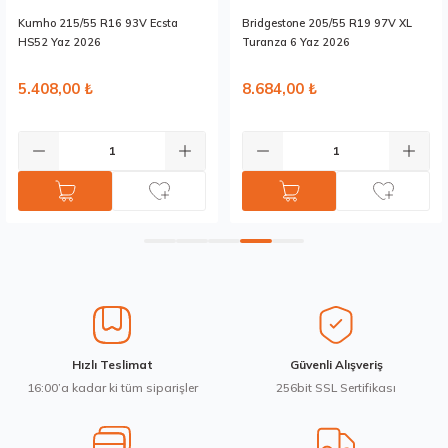
Ürün fiyatı diğer sitelerden daha pahalı.
Kumho 215/55 R16 93V Ecsta
Bridgestone 205/55 R19 97V XL
Bu ürüne benzer farklı alternatifler olmalı.
HS52 Yaz 2026
Turanza 6 Yaz 2026
5.408,00 ₺
8.684,00 ₺
Gönder
Hızlı Teslimat
Güvenli Alışveriş
16:00’a kadar ki tüm siparişler
256bit SSL Sertifikası