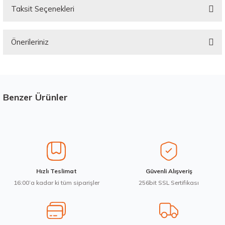
Taksit Seçenekleri
Bu ürüne ilk yorumu siz yapın!
Önerileriniz
Yorum Yaz
Bu ürünün fiyat bilgisi, resim, ürün açıklamalarında ve diğer konularda
yetersiz gördüğünüz noktaları öneri formunu kullanarak tarafımıza
iletebilirsiniz.
Görüş ve önerileriniz için teşekkür ederiz.
Benzer Ürünler
Stokta 12 Adet
Üretim Yılı : 2026
Ürün resmi kalitesiz, bozuk veya görüntülenemiyor.
dB
Ürün açıklamasında eksik bilgiler bulunuyor.
Ürün bilgilerinde hatalar bulunuyor.
Ürün fiyatı diğer sitelerden daha pahalı.
Waterfall 215/50R17 95W XL Unique UHP Yaz 2026
Hızlı Teslimat
Güvenli Alışveriş
Bu ürüne benzer farklı alternatifler olmalı.
16:00’a kadar ki tüm siparişler
256bit SSL Sertifikası
3.983,10 ₺