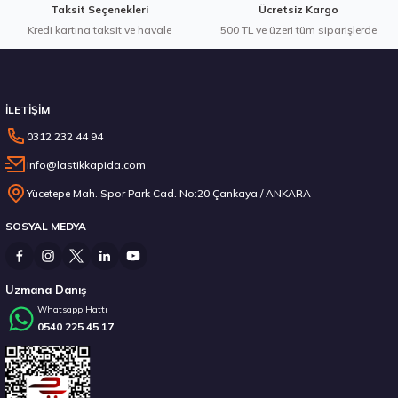
Taksit Seçenekleri
Ücretsiz Kargo
Kredi kartına taksit ve havale
Gönder
500 TL ve üzeri tüm siparişlerde
Stokta 12 Adet
İLETİŞİM
0312 232 44 94
info@lastikkapida.com
Michelin 295/80R22.5 X MULTIWAY 3D XDE 152/148L M+S 3PMSF 200580103
Yücetepe Mah. Spor Park Cad. No:20 Çankaya / ANKARA
SOSYAL MEDYA
14.267,00 ₺
Uzmana Danış
Whatsapp Hattı
0540 225 45 17
Stokta 12 Adet