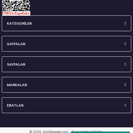
235/45 R18 98Y XL Ecsta Sport PS72 Yaz 2026
KATEGORİLER
6.710,00 ₺
SAYFALAR
SAYFALAR
Stokta 7 Adet
MARKALAR
EBATLAR
295/35 R21 107Y XL Eagle F1 Asymmetric 6 FP 2024
8.903,40 ₺
© 2025, lastikkapida.com - Tüm Hakları Saklıdır.