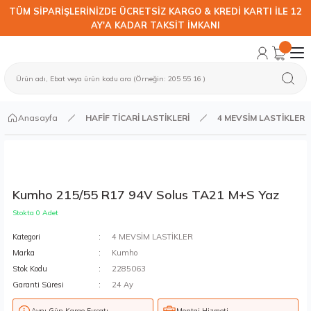
TÜM SİPARİŞLERİNİZDE ÜCRETSİZ KARGO & KREDİ KARTI İLE 12
AY'A KADAR TAKSİT İMKANI
Anasayfa
HAFİF TİCARİ LASTİKLERİ
4 MEVSİM LASTİKLER
Kumho 215/55 R17 94V Solus TA21 M+S Yaz
Stokta 0 Adet
Kategori
4 MEVSİM LASTİKLER
Marka
Kumho
Stok Kodu
2285063
Garanti Süresi
24 Ay
Aynı Gün Kargo Fırsatı
Montaj Hizmeti