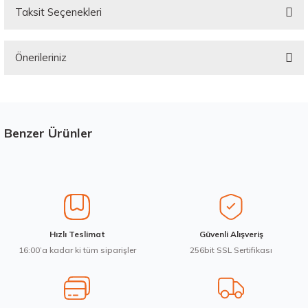
Taksit Seçenekleri
Bu ürüne ilk yorumu siz yapın!
Önerileriniz
Yorum Yaz
Bu ürünün fiyat bilgisi, resim, ürün açıklamalarında ve diğer konularda
yetersiz gördüğünüz noktaları öneri formunu kullanarak tarafımıza
iletebilirsiniz.
Görüş ve önerileriniz için teşekkür ederiz.
Benzer Ürünler
Stokta 12 Adet
Üretim Yılı : 2026
Ürün resmi kalitesiz, bozuk veya görüntülenemiyor.
dB
Ürün açıklamasında eksik bilgiler bulunuyor.
Ürün bilgilerinde hatalar bulunuyor.
Ürün fiyatı diğer sitelerden daha pahalı.
Waterfall 215/50R17 95W XL Unique UHP Yaz 2026
Hızlı Teslimat
Güvenli Alışveriş
Bu ürüne benzer farklı alternatifler olmalı.
16:00’a kadar ki tüm siparişler
256bit SSL Sertifikası
3.983,10 ₺