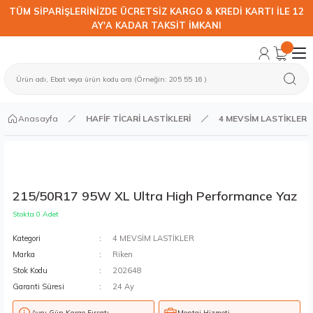
TÜM SİPARİŞLERİNİZDE ÜCRETSİZ KARGO & KREDİ KARTI İLE 12
AY'A KADAR TAKSİT İMKANI
Anasayfa
HAFİF TİCARİ LASTİKLERİ
4 MEVSİM LASTİKLER
215/50R17 95W XL Ultra High Performance Yaz
Stokta 0 Adet
Kategori
4 MEVSİM LASTİKLER
Marka
Riken
Stok Kodu
202648
Garanti Süresi
24 Ay
Aynı Gün Kargo Fırsatı
Montaj Hizmeti