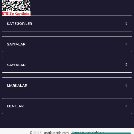
235/45 R18 98Y XL Ecsta Sport PS72 Yaz 2026
KATEGORİLER
6.710,00 ₺
SAYFALAR
SAYFALAR
Stokta 7 Adet
MARKALAR
EBATLAR
295/35 R21 107Y XL Eagle F1 Asymmetric 6 FP 2024
8.903,40 ₺
© 2025, lastikkapida.com - Tüm Hakları Saklıdır.