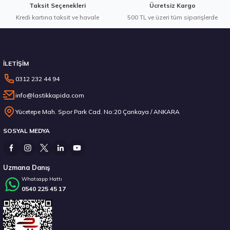
Taksit Seçenekleri
Ücretsiz Kargo
Kredi kartına taksit ve havale
Gönder
500 TL ve üzeri tüm siparişlerde
Stokta 12 Adet
İLETİŞİM
0312 232 44 94
info@lastikkapida.com
Michelin 295/80R22.5 X MULTIWAY 3D XDE 152/148L M+S 3PMSF 200580103
Yücetepe Mah. Spor Park Cad. No:20 Çankaya / ANKARA
SOSYAL MEDYA
14.267,00 ₺
Uzmana Danış
Whatsapp Hattı
0540 225 45 17
Stokta 12 Adet