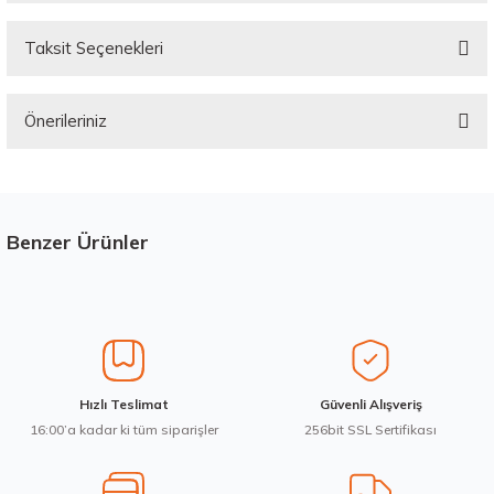
Taksit Seçenekleri
Bu ürüne ilk yorumu siz yapın!
Önerileriniz
Yorum Yaz
Bu ürünün fiyat bilgisi, resim, ürün açıklamalarında ve diğer konularda
yetersiz gördüğünüz noktaları öneri formunu kullanarak tarafımıza
iletebilirsiniz.
Görüş ve önerileriniz için teşekkür ederiz.
Benzer Ürünler
Stokta 12 Adet
Üretim Yılı : 2026
Ürün resmi kalitesiz, bozuk veya görüntülenemiyor.
dB
Ürün açıklamasında eksik bilgiler bulunuyor.
Ürün bilgilerinde hatalar bulunuyor.
Ürün fiyatı diğer sitelerden daha pahalı.
Waterfall 215/50R17 95W XL Unique UHP Yaz 2026
Hızlı Teslimat
Güvenli Alışveriş
Bu ürüne benzer farklı alternatifler olmalı.
16:00’a kadar ki tüm siparişler
256bit SSL Sertifikası
3.983,10 ₺