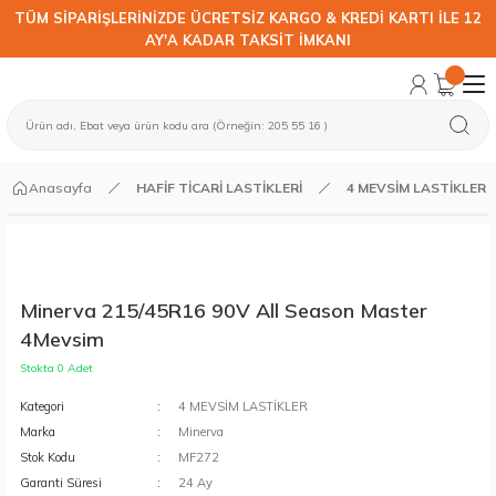
TÜM SİPARİŞLERİNİZDE ÜCRETSİZ KARGO & KREDİ KARTI İLE 12
AY'A KADAR TAKSİT İMKANI
Anasayfa
HAFİF TİCARİ LASTİKLERİ
4 MEVSİM LASTİKLER
Minerva 215/45R16 90V All Season Master
4Mevsim
Stokta 0 Adet
Kategori
4 MEVSİM LASTİKLER
Marka
Minerva
Stok Kodu
MF272
Garanti Süresi
24 Ay