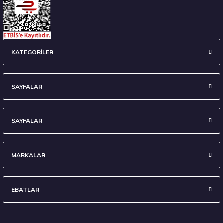
235/45 R18 98Y XL Ecsta Sport PS72 Yaz 2026
KATEGORİLER
6.710,00 ₺
SAYFALAR
SAYFALAR
Stokta 7 Adet
MARKALAR
EBATLAR
295/35 R21 107Y XL Eagle F1 Asymmetric 6 FP 2024