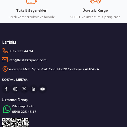
Taksit Seçenekleri
Ücretsiz Kargo
Kredi kartına taksit ve havale
Gönder
500 TL ve üzeri tüm siparişlerde
Stokta 12 Adet
İLETİŞİM
0312 232 44 94
info@lastikkapida.com
Michelin 295/80R22.5 X MULTIWAY 3D XDE 152/148L M+S 3PMSF 200580103
Yücetepe Mah. Spor Park Cad. No:20 Çankaya / ANKARA
SOSYAL MEDYA
14.267,00 ₺
Uzmana Danış
Whatsapp Hattı
0540 225 45 17
Stokta 12 Adet