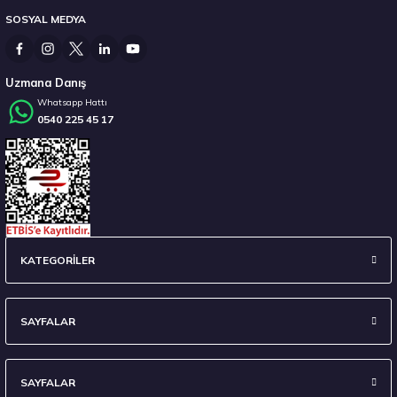
SOSYAL MEDYA
14.267,00 ₺
Uzmana Danış
Whatsapp Hattı
0540 225 45 17
Stokta 12 Adet
235/45 R18 98Y XL Ecsta Sport PS72 Yaz 2026
KATEGORİLER
6.710,00 ₺
SAYFALAR
SAYFALAR