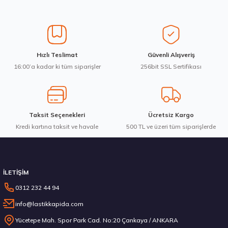
Üretim Yılı : 2026
Ürün resmi kalitesiz, bozuk veya görüntülenemiyor.
dB
Ürün açıklamasında eksik bilgiler bulunuyor.
Ürün bilgilerinde hatalar bulunuyor.
Ürün fiyatı diğer sitelerden daha pahalı.
Waterfall 215/50R17 95W XL Unique UHP Yaz 2026
Hızlı Teslimat
Güvenli Alışveriş
Bu ürüne benzer farklı alternatifler olmalı.
16:00’a kadar ki tüm siparişler
256bit SSL Sertifikası
3.983,10 ₺
Taksit Seçenekleri
Ücretsiz Kargo
Kredi kartına taksit ve havale
Gönder
500 TL ve üzeri tüm siparişlerde
Stokta 12 Adet
İLETİŞİM
0312 232 44 94
info@lastikkapida.com
Michelin 295/80R22.5 X MULTIWAY 3D XDE 152/148L M+S 3PMSF 200580103
Yücetepe Mah. Spor Park Cad. No:20 Çankaya / ANKARA