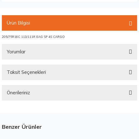
Ürün Bilgisi
205/75R16C 113/111R EAG SP 4S CARGO
Yorumlar
Taksit Seçenekleri
Bu ürüne ilk yorumu siz yapın!
Önerileriniz
Yorum Yaz
Bu ürünün fiyat bilgisi, resim, ürün açıklamalarında ve diğer konularda
yetersiz gördüğünüz noktaları öneri formunu kullanarak tarafımıza
iletebilirsiniz.
Görüş ve önerileriniz için teşekkür ederiz.
Benzer Ürünler
Stokta 12 Adet