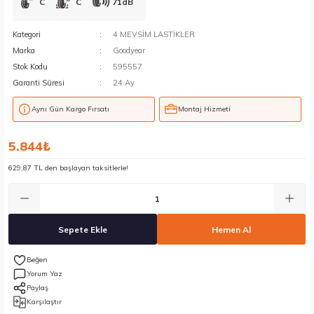
C
C
71dB
Kategori
4 MEVSİM LASTİKLER
Marka
Goodyear
Stok Kodu
595557
Garanti Süresi
24 Ay
Aynı Gün Kargo Fırsatı
Montaj Hizmeti
5.844₺
629,87 TL den başlayan taksitlerle!
Sepete Ekle
Hemen Al
Yorum Yaz
Paylaş
Karşılaştır