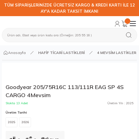
TÜM SİPARİŞLERİNİZDE ÜCRETSİZ KARGO & KREDİ KARTI İLE 12
AY'A KADAR TAKSİT İMKANI
Anasayfa
HAFİF TİCARİ LASTİKLERİ
4 MEVSİM LASTİKLER
Goodyear 205/75R16C 113/111R EAG SP 4S
CARGO 4Mevsim
Stokta 13 Adet
Üretim Yılı : 2025
Üretim Tarihi
2025
2026