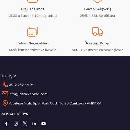
Ürün fiyatı diğer sitelerden daha pahalı.
Waterfall 215/50R17 95W XL Unique UHP Yaz 2026
Hızlı Teslimat
Güvenli Alışveriş
Bu ürüne benzer farklı alternatifler olmalı.
16:00’a kadar ki tüm siparişler
256bit SSL Sertifikası
3.983,10 ₺
Taksit Seçenekleri
Ücretsiz Kargo
Kredi kartına taksit ve havale
Gönder
500 TL ve üzeri tüm siparişlerde
Stokta 12 Adet
İLETİŞİM
0312 232 44 94
info@lastikkapida.com
Michelin 295/80R22.5 X MULTIWAY 3D XDE 152/148L M+S 3PMSF 200580103
Yücetepe Mah. Spor Park Cad. No:20 Çankaya / ANKARA
SOSYAL MEDYA
14.267,00 ₺