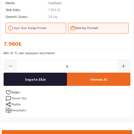
Marka
Goodyear
Stok Kodu
725131
Garanti Süresi
24 Ay
Aynı Gün Kargo Fırsatı
Montaj Hizmeti
7.980₺
860,10 TL den başlayan taksitlerle!
Sepete Ekle
Hemen Al
Yorum Yaz
Paylaş
Karşılaştır