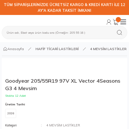
TÜM SİPARİŞLERİNİZDE ÜCRETSİZ KARGO & KREDİ KARTI İLE 12
AY'A KADAR TAKSİT İMKANI
Anasayfa
HAFİF TİCARİ LASTİKLERİ
4 MEVSİM LASTİKLER
Goodyear 205/55R19 97V XL Vector 4Seasons
G3 4 Mevsim
Stokta 12 Adet
Üretim Tarihi
2026
Kategori
4 MEVSİM LASTİKLER