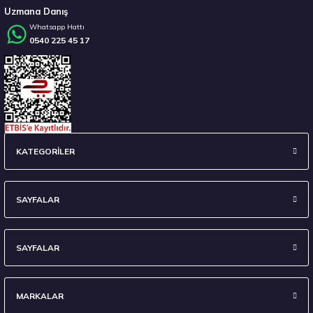
Uzmana Danış
Whatsapp Hattı
0540 225 45 17
Stokta 12 Adet
235/45 R18 98Y XL Ecsta Sport PS72 Yaz 2026
KATEGORİLER
6.710,00 ₺
SAYFALAR
SAYFALAR
Stokta 7 Adet
MARKALAR