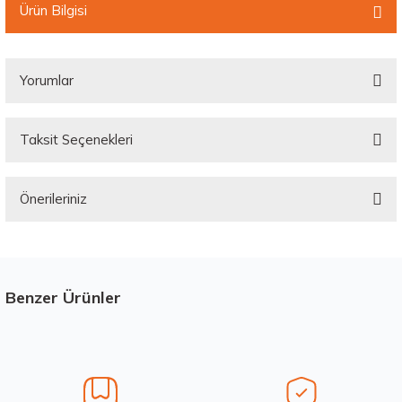
Ürün Bilgisi
Yorumlar
Taksit Seçenekleri
Bu ürüne ilk yorumu siz yapın!
Önerileriniz
Yorum Yaz
Bu ürünün fiyat bilgisi, resim, ürün açıklamalarında ve diğer konularda
yetersiz gördüğünüz noktaları öneri formunu kullanarak tarafımıza
iletebilirsiniz.
Görüş ve önerileriniz için teşekkür ederiz.
Benzer Ürünler
Stokta 12 Adet
Üretim Yılı : 2026
Ürün resmi kalitesiz, bozuk veya görüntülenemiyor.
dB
Ürün açıklamasında eksik bilgiler bulunuyor.
Ürün bilgilerinde hatalar bulunuyor.