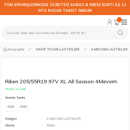
TÜM SİPARİŞLERİNİZDE ÜCRETSİZ KARGO & KREDİ KARTI İLE 12
AY'A KADAR TAKSİT İMKANI
Anasayfa
HAFİF TİCARİ LASTİKLERİ
4 MEVSİM LASTİKLER
Riken 205/55R19 97V XL All Season 4Mevsim
Stokta 14 Adet
Üretim Tarihi
2025
2026
Kategori
4 MEVSİM LASTİKLER
Marka
Riken