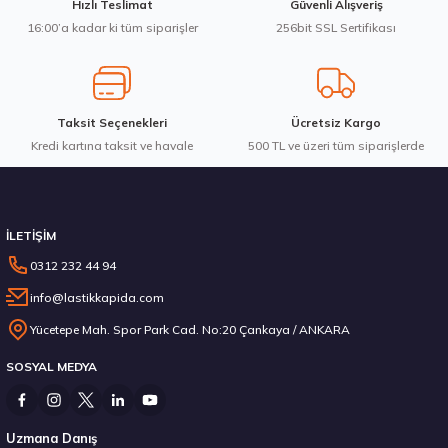
Hızlı Teslimat
Güvenli Alışveriş
Bu ürüne benzer farklı alternatifler olmalı.
16:00’a kadar ki tüm siparişler
256bit SSL Sertifikası
3.983,10 ₺
Taksit Seçenekleri
Ücretsiz Kargo
Kredi kartına taksit ve havale
Gönder
500 TL ve üzeri tüm siparişlerde
Stokta 12 Adet
İLETİŞİM
0312 232 44 94
info@lastikkapida.com
Michelin 295/80R22.5 X MULTIWAY 3D XDE 152/148L M+S 3PMSF 200580103
Yücetepe Mah. Spor Park Cad. No:20 Çankaya / ANKARA
SOSYAL MEDYA
14.267,00 ₺
Uzmana Danış