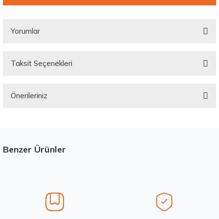
Yorumlar
Taksit Seçenekleri
Bu ürüne ilk yorumu siz yapın!
Önerileriniz
Yorum Yaz
Bu ürünün fiyat bilgisi, resim, ürün açıklamalarında ve diğer konularda
yetersiz gördüğünüz noktaları öneri formunu kullanarak tarafımıza
iletebilirsiniz.
Görüş ve önerileriniz için teşekkür ederiz.
Benzer Ürünler
Stokta 12 Adet
Üretim Yılı : 2026
Ürün resmi kalitesiz, bozuk veya görüntülenemiyor.
dB
Ürün açıklamasında eksik bilgiler bulunuyor.
Ürün bilgilerinde hatalar bulunuyor.
Ürün fiyatı diğer sitelerden daha pahalı.
Waterfall 215/50R17 95W XL Unique UHP Yaz 2026