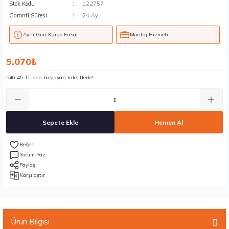
Stok Kodu
122757
Garanti Süresi
24 Ay
Aynı Gün Kargo Fırsatı
Montaj Hizmeti
5.070₺
546,45 TL den başlayan taksitlerle!
Sepete Ekle
Hemen Al
Yorum Yaz
Paylaş
Karşılaştır
Ürün Bilgisi