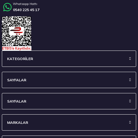
Whatsapp Hattı
0540 225 45 17
Stokta 12 Adet
235/45 R18 98Y XL Ecsta Sport PS72 Yaz 2026
KATEGORİLER
6.710,00 ₺
SAYFALAR
SAYFALAR
Stokta 7 Adet
MARKALAR