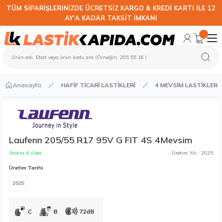
TÜM SİPARİŞLERİNİZDE ÜCRETSİZ KARGO & KREDİ KARTI İLE 12
AY'A KADAR TAKSİT İMKANI
Anasayfa
HAFİF TİCARİ LASTİKLERİ
4 MEVSİM LASTİKLER
Laufenn 205/55 R17 95V G FIT 4S 4Mevsim
Stokta 4 Adet
Üretim Yılı : 2025
Üretim Tarihi
2025
C
B
72dB