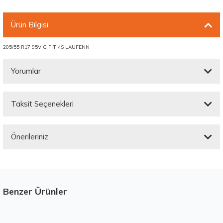
Ürün Bilgisi
205/55 R17 95V G FIT 4S LAUFENN
Yorumlar
Taksit Seçenekleri
Bu ürüne ilk yorumu siz yapın!
Önerileriniz
Yorum Yaz
Bu ürünün fiyat bilgisi, resim, ürün açıklamalarında ve diğer konularda
yetersiz gördüğünüz noktaları öneri formunu kullanarak tarafımıza
iletebilirsiniz.
Görüş ve önerileriniz için teşekkür ederiz.
Benzer Ürünler
Stokta 12 Adet
Üretim Yılı : 2026
Ürün resmi kalitesiz, bozuk veya görüntülenemiyor.
dB