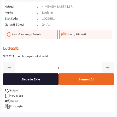
Kategori
4 MEVSİM LASTİKLER
Marka
Laufenn
Stok Kodu
1029881
Garanti Süresi
24 Ay
Aynı Gün Kargo Fırsatı
Montaj Hizmeti
5.063₺
545,72 TL den başlayan taksitlerle!
Sepete Ekle
Hemen Al
Yorum Yaz
Paylaş
Karşılaştır