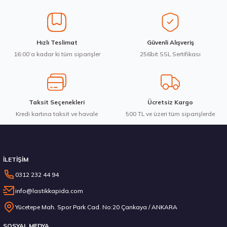
Ürün açıklamasında eksik bilgiler bulunuyor.
Ürün bilgilerinde hatalar bulunuyor.
Ürün fiyatı diğer sitelerden daha pahalı.
Waterfall 215/50R17 95W XL Unique UHP Yaz 2026
Hızlı Teslimat
Güvenli Alışveriş
Bu ürüne benzer farklı alternatifler olmalı.
16:00’a kadar ki tüm siparişler
256bit SSL Sertifikası
3.983,10 ₺
Taksit Seçenekleri
Ücretsiz Kargo
Kredi kartına taksit ve havale
Gönder
500 TL ve üzeri tüm siparişlerde
Stokta 12 Adet
İLETİŞİM
0312 232 44 94
info@lastikkapida.com
Michelin 295/80R22.5 X MULTIWAY 3D XDE 152/148L M+S 3PMSF 200580103
Yücetepe Mah. Spor Park Cad. No:20 Çankaya / ANKARA
SOSYAL MEDYA