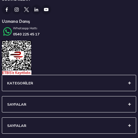
14.267,00 ₺
Uzmana Danış
Whatsapp Hattı
0540 225 45 17
Stokta 12 Adet
235/45 R18 98Y XL Ecsta Sport PS72 Yaz 2026
KATEGORİLER
6.710,00 ₺
SAYFALAR
SAYFALAR
Stokta 7 Adet