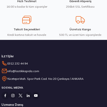
Hızlı Teslimat
Güvenli Alışveriş
Bu ürüne benzer farklı alternatifler olmalı.
16:00’a kadar ki tüm siparişler
256bit SSL Sertifikası
3.983,10 ₺
Taksit Seçenekleri
Ücretsiz Kargo
Kredi kartına taksit ve havale
Gönder
500 TL ve üzeri tüm siparişlerde
Stokta 12 Adet
İLETİŞİM
0312 232 44 94
info@lastikkapida.com
Michelin 295/80R22.5 X MULTIWAY 3D XDE 152/148L M+S 3PMSF 200580103
Yücetepe Mah. Spor Park Cad. No:20 Çankaya / ANKARA
SOSYAL MEDYA
14.267,00 ₺
Uzmana Danış