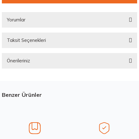
Yorumlar
Taksit Seçenekleri
Bu ürüne ilk yorumu siz yapın!
Önerileriniz
Yorum Yaz
Bu ürünün fiyat bilgisi, resim, ürün açıklamalarında ve diğer konularda
yetersiz gördüğünüz noktaları öneri formunu kullanarak tarafımıza
iletebilirsiniz.
Görüş ve önerileriniz için teşekkür ederiz.
Benzer Ürünler
Stokta 12 Adet
Üretim Yılı : 2026
Ürün resmi kalitesiz, bozuk veya görüntülenemiyor.
dB
Ürün açıklamasında eksik bilgiler bulunuyor.
Ürün bilgilerinde hatalar bulunuyor.
Ürün fiyatı diğer sitelerden daha pahalı.
Waterfall 215/50R17 95W XL Unique UHP Yaz 2026