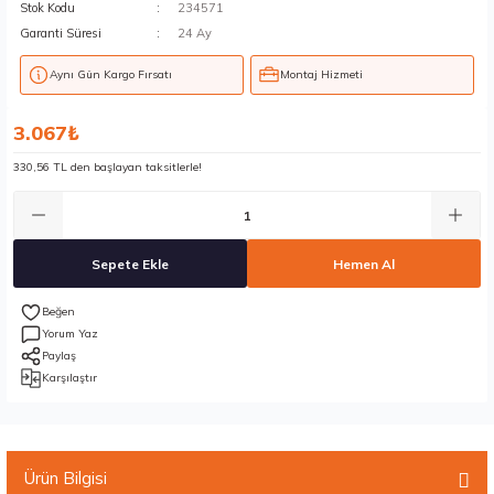
Stok Kodu
234571
Garanti Süresi
24 Ay
Aynı Gün Kargo Fırsatı
Montaj Hizmeti
3.067₺
330,56 TL den başlayan taksitlerle!
Sepete Ekle
Hemen Al
Yorum Yaz
Paylaş
Karşılaştır
Ürün Bilgisi