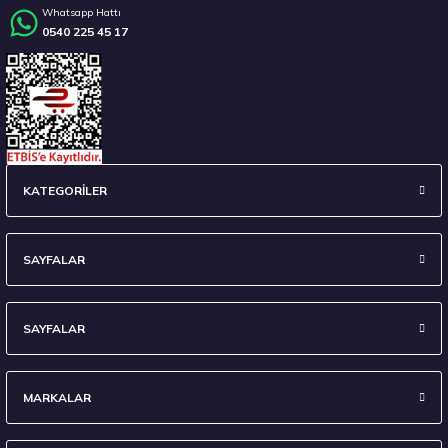
Whatsapp Hattı
0540 225 45 17
Stokta 12 Adet
235/45 R18 98Y XL Ecsta Sport PS72 Yaz 2026
KATEGORİLER
6.710,00 ₺
SAYFALAR
SAYFALAR
Stokta 7 Adet
MARKALAR