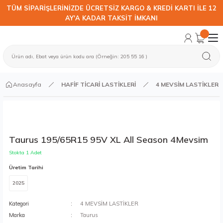
TÜM SİPARİŞLERİNİZDE ÜCRETSİZ KARGO & KREDİ KARTI İLE 12
AY'A KADAR TAKSİT İMKANI
Anasayfa
HAFİF TİCARİ LASTİKLERİ
4 MEVSİM LASTİKLER
Taurus 195/65R15 95V XL All Season 4Mevsim
Stokta 1 Adet
Üretim Tarihi
2025
Kategori
4 MEVSİM LASTİKLER
Marka
Taurus