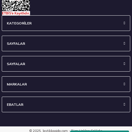
235/45 R18 98Y XL Ecsta Sport PS72 Yaz 2026
KATEGORİLER
6.710,00 ₺
SAYFALAR
SAYFALAR
Stokta 7 Adet
MARKALAR
EBATLAR
295/35 R21 107Y XL Eagle F1 Asymmetric 6 FP 2024
8.903,40 ₺
© 2025, lastikkapida.com - Tüm Hakları Saklıdır.