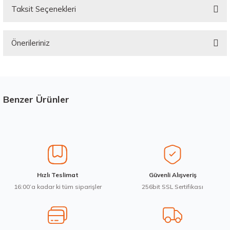
Taksit Seçenekleri
Bu ürüne ilk yorumu siz yapın!
Önerileriniz
Yorum Yaz
Bu ürünün fiyat bilgisi, resim, ürün açıklamalarında ve diğer konularda
yetersiz gördüğünüz noktaları öneri formunu kullanarak tarafımıza
iletebilirsiniz.
Görüş ve önerileriniz için teşekkür ederiz.
Benzer Ürünler
Stokta 12 Adet
Üretim Yılı : 2026
Ürün resmi kalitesiz, bozuk veya görüntülenemiyor.
dB
Ürün açıklamasında eksik bilgiler bulunuyor.
Ürün bilgilerinde hatalar bulunuyor.
Ürün fiyatı diğer sitelerden daha pahalı.
Waterfall 215/50R17 95W XL Unique UHP Yaz 2026
Hızlı Teslimat
Güvenli Alışveriş
Bu ürüne benzer farklı alternatifler olmalı.
16:00’a kadar ki tüm siparişler
256bit SSL Sertifikası
3.983,10 ₺