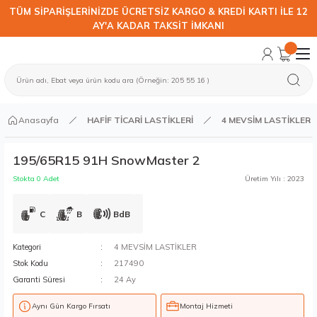
TÜM SİPARİŞLERİNİZDE ÜCRETSİZ KARGO & KREDİ KARTI İLE 12
AY'A KADAR TAKSİT İMKANI
Anasayfa
HAFİF TİCARİ LASTİKLERİ
4 MEVSİM LASTİKLER
195/65R15 91H SnowMaster 2
Stokta 0 Adet
Üretim Yılı : 2023
C
B
BdB
Kategori
4 MEVSİM LASTİKLER
Stok Kodu
217490
Garanti Süresi
24 Ay
Aynı Gün Kargo Fırsatı
Montaj Hizmeti