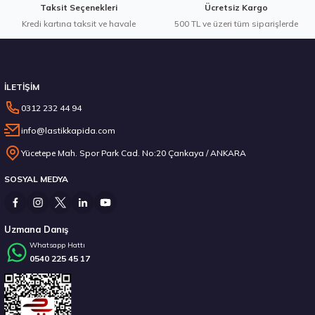
Taksit Seçenekleri
Ücretsiz Kargo
Kredi kartına taksit ve havale
Gönder
500 TL ve üzeri tüm siparişlerde
Stokta 12 Adet
İLETİŞİM
0312 232 44 94
info@lastikkapida.com
Michelin 295/80R22.5 X MULTIWAY 3D XDE 152/148L M+S 3PMSF 200580103
Yücetepe Mah. Spor Park Cad. No:20 Çankaya / ANKARA
SOSYAL MEDYA
14.267,00 ₺
Uzmana Danış
Whatsapp Hattı
0540 225 45 17
Stokta 12 Adet