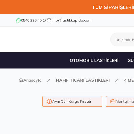
TÜM SİPARİŞLERİ
0540 225 45 17
info@lastikkapida.com
OTOMOBİL LASTİKLERİ
SU
Anasayfa
HAFİF TİCARİ LASTİKLERİ
4 ME
Aynı Gün Kargo Fırsatı
Montaj Hi