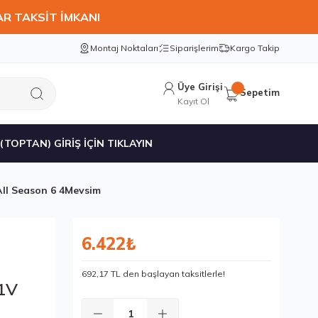
AR TAKSİT İMKANI
Montaj Noktaları
Siparişlerim
Kargo Takip
Üye Girişi
Sepetim
Kayıt Ol
 (TOPTAN) GİRİŞ İÇİN TIKLAYIN
ll Season 6 4Mevsim
6.422₺
692,17 TL den başlayan taksitlerle!
1V