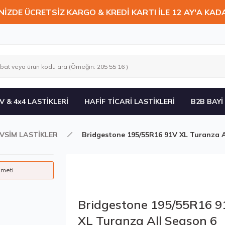
NİZDE ÜCRETSİZ KARGO & KREDİ KARTI İLE 12 AY'A KAD
V & 4x4 LASTİKLERİ
HAFİF TİCARİ LASTİKLERİ
B2B BAYİ
VSİM LASTİKLER
Bridgestone 195/55R16 91V XL Turanza A
zmeti
Bridgestone 195/55R16 9
XL Turanza All Season 6