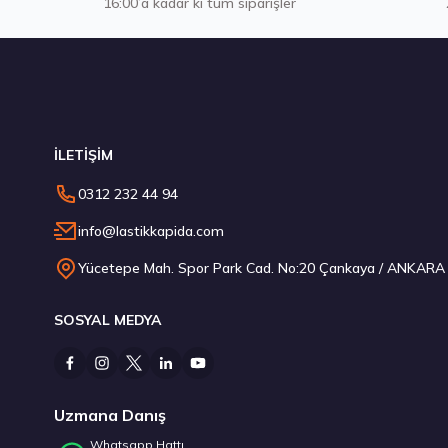
16:00’a kadar ki tüm siparişler
Stokta 12 Adet
S
İLETİŞİM
235/45 R18 98Y XL Ecsta Sport PS72 Yaz 2026
0312 232 44 94
6.710,00 ₺
info@lastikkapida.com
Yücetepe Mah. Spor Park Cad. No:20 Çankaya / ANKARA
SOSYAL MEDYA
Stokta 12 Adet
Stokta 1 Adet
Uzmana Danış
Whatsapp Hattı