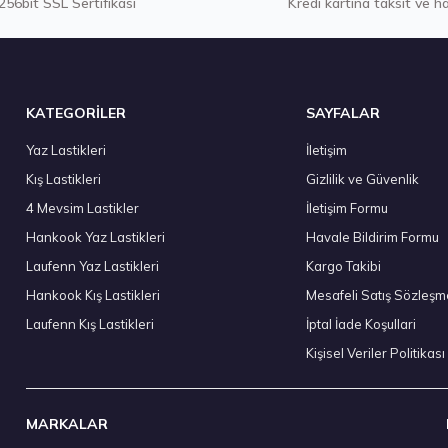
256bit SSL Sertifikası
Kredi kartına taksit ve h
tokta 7 Adet
Stokta 12
KATEGORİLER
SAYFALAR
Yaz Lastikleri
İletişim
Kış Lastikleri
Gizlilik ve Güvenlik
295/35 R21 107Y XL Eagle F1 Asymmetric 6 FP 2024
Sava 205
4 Mevsim Lastikler
İletişim Formu
8.903,40 ₺
3.602
Hankook Yaz Lastikleri
Havale Bildirim Formu
Laufenn Yaz Lastikleri
Kargo Takibi
Hankook Kış Lastikleri
Mesafeli Satış Sözleşm
Laufenn Kış Lastikleri
İptal İade Koşullari
Stokta 12 
Kişisel Veriler Politikası
MARKALAR