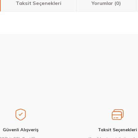
Taksit Seçenekleri
Yorumlar (0)
larda yetersiz gördüğünüz noktaları öneri formunu kullanarak tarafımıza ilete
Bu ürüne ilk yorumu siz yapın!
Yorum Yaz
Stokta 12 Adet
Michelin 295/80R22.5 X MULTIWAY 3D XDE 152/148L M+S 3PMSF 
14.267,00 ₺
Gönder
Güvenli Alışveriş
Taksit Seçenekleri