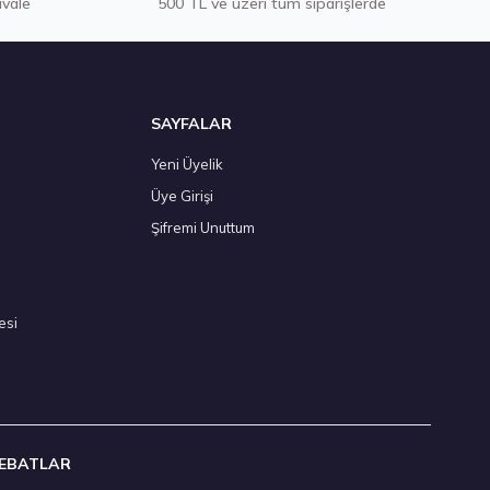
avale
500 TL ve üzeri tüm siparişlerde
 Adet
SAYFALAR
Yeni Üyelik
Üye Girişi
/55 R16 94V XL All Weather 4Mevsim 2026
Şifremi Unuttum
,50 ₺
esi
Adet
EBATLAR