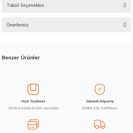
Taksit Seçenekleri
Bu ürüne ilk yorumu siz yapın!
Önerileriniz
Yorum Yaz
Bu ürünün fiyat bilgisi, resim, ürün açıklamalarında ve diğer konularda
yetersiz gördüğünüz noktaları öneri formunu kullanarak tarafımıza
iletebilirsiniz.
Görüş ve önerileriniz için teşekkür ederiz.
Benzer Ürünler
Stokta 12 Adet
Üretim Yılı : 2026
Ürün resmi kalitesiz, bozuk veya görüntülenemiyor.
dB
Ürün açıklamasında eksik bilgiler bulunuyor.
Ürün bilgilerinde hatalar bulunuyor.
Ürün fiyatı diğer sitelerden daha pahalı.
Waterfall 215/50R17 95W XL Unique UHP Yaz 2026
Hızlı Teslimat
Güvenli Alışveriş
Bu ürüne benzer farklı alternatifler olmalı.
16:00’a kadar ki tüm siparişler
256bit SSL Sertifikası
3.983,10 ₺