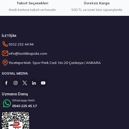
Taksit Seçenekleri
Ücretsiz Kargo
Kredi kartına taksit ve havale
Gönder
500 TL ve üzeri tüm siparişlerde
Stokta 12 Adet
İLETİŞİM
0312 232 44 94
info@lastikkapida.com
Michelin 295/80R22.5 X MULTIWAY 3D XDE 152/148L M+S 3PMSF 200580103
Yücetepe Mah. Spor Park Cad. No:20 Çankaya / ANKARA
SOSYAL MEDYA
14.267,00 ₺
Uzmana Danış
Whatsapp Hattı
0540 225 45 17
Stokta 12 Adet