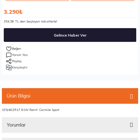
3.290₺
354,56 TL den başlayan taksitlerle!
Gelince Haber Ver
Yorum Yaz
Paylaş
Karşılaştır
Ürün Bilgisi
195/40ZR17 81W Reinf. Carmile Sport
Yorumlar