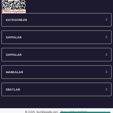
235/45 R18 98Y XL Ecsta Sport PS72 Yaz 2026
KATEGORİLER
6.710,00 ₺
SAYFALAR
SAYFALAR
Stokta 7 Adet
MARKALAR
EBATLAR
295/35 R21 107Y XL Eagle F1 Asymmetric 6 FP 2024
8.903,40 ₺
© 2025, lastikkapida.com - Tüm Hakları Saklıdır.