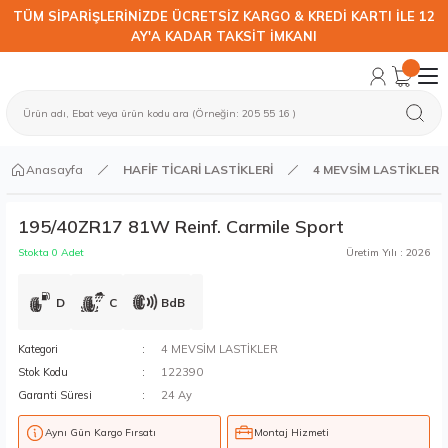
TÜM SİPARİŞLERİNİZDE ÜCRETSİZ KARGO & KREDİ KARTI İLE 12
AY'A KADAR TAKSİT İMKANI
Anasayfa
HAFİF TİCARİ LASTİKLERİ
4 MEVSİM LASTİKLER
195/40ZR17 81W Reinf. Carmile Sport
Stokta 0 Adet
Üretim Yılı : 2026
D
C
BdB
Kategori
4 MEVSİM LASTİKLER
Stok Kodu
122390
Garanti Süresi
24 Ay
Aynı Gün Kargo Fırsatı
Montaj Hizmeti