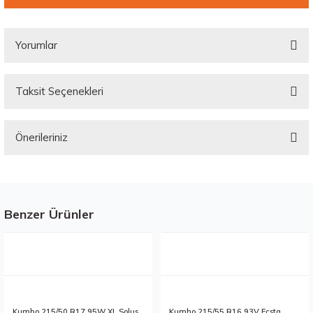
Yorumlar
Taksit Seçenekleri
Bu ürüne ilk yorumu siz yapın!
Önerileriniz
Yorum Yaz
Bu ürünün fiyat bilgisi, resim, ürün açıklamalarında ve diğer konularda
yetersiz gördüğünüz noktaları öneri formunu kullanarak tarafımıza
iletebilirsiniz.
Görüş ve önerileriniz için teşekkür ederiz.
Benzer Ürünler
Stokta 1 Adet
Stokta 12 Adet
Ürün resmi kalitesiz, bozuk veya görüntülenemiyor.
Ürün açıklamasında eksik bilgiler bulunuyor.
Ürün bilgilerinde hatalar bulunuyor.
Ürün fiyatı diğer sitelerden daha pahalı.
Kumho 215/50 R17 95W XL Solus
Kumho 215/55 R16 93V Ecsta