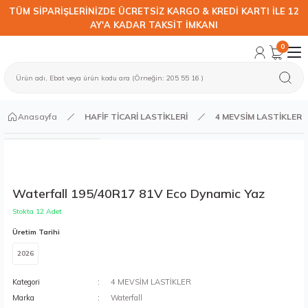
TÜM SİPARİŞLERİNİZDE ÜCRETSİZ KARGO & KREDİ KARTI İLE 12
AY'A KADAR TAKSİT İMKANI
0
Anasayfa
HAFİF TİCARİ LASTİKLERİ
4 MEVSİM LASTİKLER
Waterfall 195/40R17 81V Eco Dynamic Yaz
Stokta 12 Adet
Üretim Tarihi
2026
Kategori
4 MEVSİM LASTİKLER
Marka
Waterfall