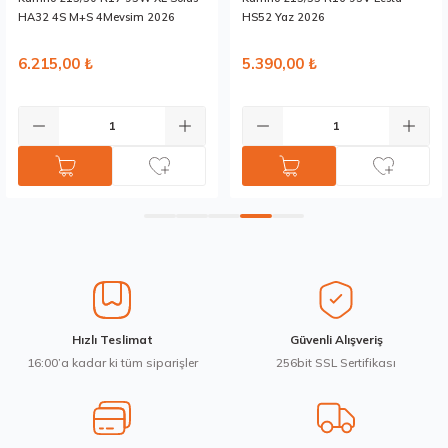
Bu ürüne benzer farklı alternatifler olmalı.
HA32 4S M+S 4Mevsim 2026
HS52 Yaz 2026
6.215,00 ₺
5.390,00 ₺
Gönder
Hızlı Teslimat
Güvenli Alışveriş
16:00’a kadar ki tüm siparişler
256bit SSL Sertifikası