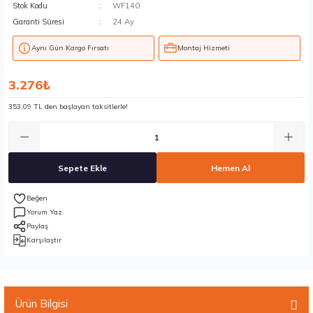
Stok Kodu
WF140
Garanti Süresi
24 Ay
Aynı Gün Kargo Fırsatı
Montaj Hizmeti
3.276₺
353,09 TL den başlayan taksitlerle!
Sepete Ekle
Hemen Al
Yorum Yaz
Paylaş
Karşılaştır
Ürün Bilgisi