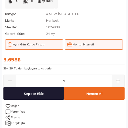
C
B
BdB
Kategori
4 MEVSİM LASTİKLER
Marka
Hankook
Stok Kodu
1024939
Garanti Süresi
24 Ay
Aynı Gün Kargo Fırsatı
Montaj Hizmeti
3.658₺
394,26 TL den başlayan taksitlerle!
Sepete Ekle
Hemen Al
Yorum Yaz
Paylaş
Karşılaştır