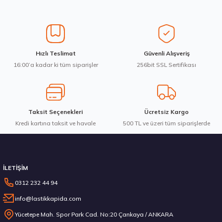
Üretim Yılı : 2026
Ürün resmi kalitesiz, bozuk veya görüntülenemiyor.
dB
Ürün açıklamasında eksik bilgiler bulunuyor.
Ürün bilgilerinde hatalar bulunuyor.
Ürün fiyatı diğer sitelerden daha pahalı.
Waterfall 215/50R17 95W XL Unique UHP Yaz 2026
Hızlı Teslimat
Güvenli Alışveriş
Bu ürüne benzer farklı alternatifler olmalı.
16:00’a kadar ki tüm siparişler
256bit SSL Sertifikası
3.983,10 ₺
Taksit Seçenekleri
Ücretsiz Kargo
Kredi kartına taksit ve havale
Gönder
500 TL ve üzeri tüm siparişlerde
Stokta 12 Adet
İLETİŞİM
0312 232 44 94
info@lastikkapida.com
Michelin 295/80R22.5 X MULTIWAY 3D XDE 152/148L M+S 3PMSF 200580103
Yücetepe Mah. Spor Park Cad. No:20 Çankaya / ANKARA