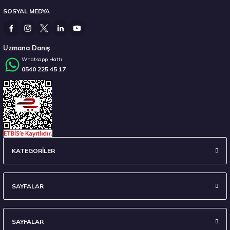
SOSYAL MEDYA
14.267,00 ₺
Uzmana Danış
Whatsapp Hattı
0540 225 45 17
Stokta 12 Adet
235/45 R18 98Y XL Ecsta Sport PS72 Yaz 2026
KATEGORİLER
6.710,00 ₺
SAYFALAR
SAYFALAR