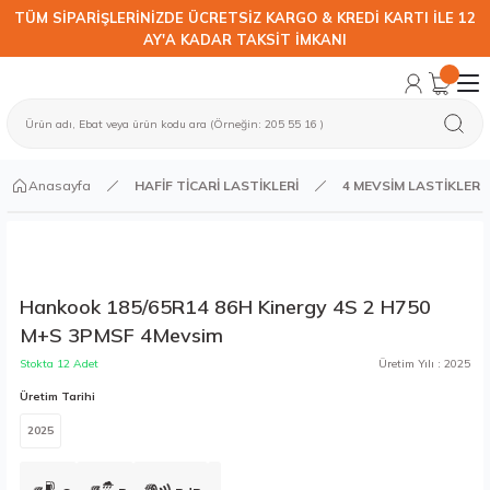
TÜM SİPARİŞLERİNİZDE ÜCRETSİZ KARGO & KREDİ KARTI İLE 12
AY'A KADAR TAKSİT İMKANI
Anasayfa
HAFİF TİCARİ LASTİKLERİ
4 MEVSİM LASTİKLER
Hankook 185/65R14 86H Kinergy 4S 2 H750
M+S 3PMSF 4Mevsim
Stokta 12 Adet
Üretim Yılı : 2025
Üretim Tarihi
2025