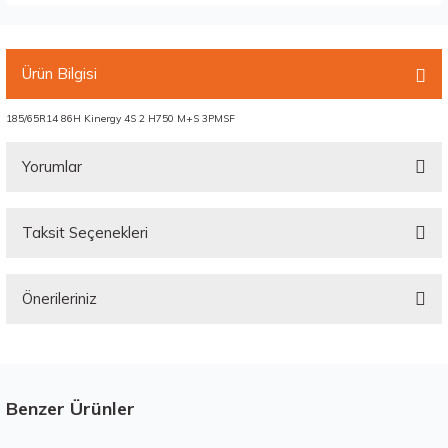
Ürün Bilgisi
185/65R14 86H Kinergy 4S 2 H750 M+S 3PMSF
Yorumlar
Taksit Seçenekleri
Bu ürüne ilk yorumu siz yapın!
Önerileriniz
Yorum Yaz
Bu ürünün fiyat bilgisi, resim, ürün açıklamalarında ve diğer konularda
yetersiz gördüğünüz noktaları öneri formunu kullanarak tarafımıza
iletebilirsiniz.
Görüş ve önerileriniz için teşekkür ederiz.
Benzer Ürünler
Stokta 12 Adet