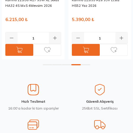
Kumho 215/50 R17 95W XL Solus
Kumho 215/55 R16 93V Ecsta
Bu ürüne benzer farklı alternatifler olmalı.
HA32 4S M+S 4Mevsim 2026
HS52 Yaz 2026
6.215,00 ₺
5.390,00 ₺
Gönder
Hızlı Teslimat
Güvenli Alışveriş
16:00’a kadar ki tüm siparişler
256bit SSL Sertifikası