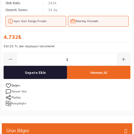
Stok Kodu
2424
Garanti Süresi
24 Ay
Aynı Gün Kargo Fırsatı
Montaj Hizmeti
4.732₺
510,02 TL den başlayan taksitlerle!
Sepete Ekle
Hemen Al
Yorum Yaz
Paylaş
Karşılaştır
Ürün Bilgisi