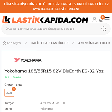
TÜM SİPARİŞLERİNİZDE ÜCRETSİZ KARGO & KREDİ KARTI İLE 12
AY'A KADAR TAKSİT İMKANI
0
Anasayfa
HAFİF TİCARİ LASTİKLERİ
4 MEVSİM LASTİKLER
Yokohama 185/55R15 82V BluEarth ES-32 Yaz
Stokta 5 Adet
Üretim Tarihi
2025
Kategori
4 MEVSİM LASTİKLER
Marka
Yokohama