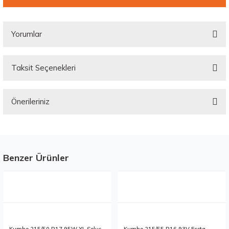
Yorumlar
Taksit Seçenekleri
Bu ürüne ilk yorumu siz yapın!
Önerileriniz
Yorum Yaz
Bu ürünün fiyat bilgisi, resim, ürün açıklamalarında ve diğer konularda
yetersiz gördüğünüz noktaları öneri formunu kullanarak tarafımıza
iletebilirsiniz.
Görüş ve önerileriniz için teşekkür ederiz.
Benzer Ürünler
Stokta 1 Adet
Stokta 12 Adet
Ürün resmi kalitesiz, bozuk veya görüntülenemiyor.
Ürün açıklamasında eksik bilgiler bulunuyor.
Ürün bilgilerinde hatalar bulunuyor.
Ürün fiyatı diğer sitelerden daha pahalı.