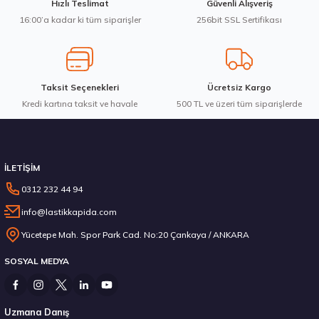
Hızlı Teslimat
Güvenli Alışveriş
Bu ürüne benzer farklı alternatifler olmalı.
16:00’a kadar ki tüm siparişler
256bit SSL Sertifikası
3.583,84 ₺
Taksit Seçenekleri
Ücretsiz Kargo
Kredi kartına taksit ve havale
Gönder
500 TL ve üzeri tüm siparişlerde
Stokta 2 Adet
İLETİŞİM
0312 232 44 94
info@lastikkapida.com
Michelin 295/80R22.5 X MULTIWAY 3D XDE 152/148L M+S 3PMSF 20017110
Yücetepe Mah. Spor Park Cad. No:20 Çankaya / ANKARA
SOSYAL MEDYA
19.167,50 ₺
Uzmana Danış