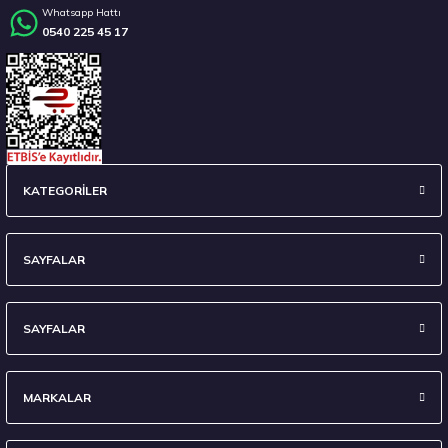
Whatsapp Hattı
0540 225 45 17
Stokta 12 Adet
235/45 R18 98Y XL Ecsta Sport PS72 Yaz 2026
KATEGORİLER
6.656,00 ₺
SAYFALAR
SAYFALAR
Stokta 3 Adet
MARKALAR