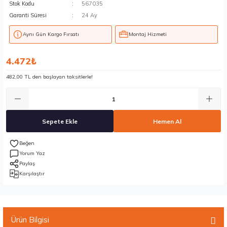
Stok Kodu
567035
Garanti Süresi
24 Ay
Aynı Gün Kargo Fırsatı
Montaj Hizmeti
4.472₺
482,00 TL den başlayan taksitlerle!
Sepete Ekle
Hemen Al
Yorum Yaz
Paylaş
Karşılaştır
Ürün Bilgisi