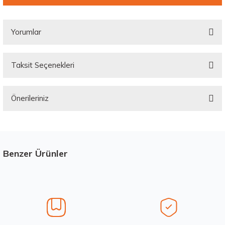
Yorumlar
Taksit Seçenekleri
Bu ürüne ilk yorumu siz yapın!
Önerileriniz
Yorum Yaz
Bu ürünün fiyat bilgisi, resim, ürün açıklamalarında ve diğer konularda
yetersiz gördüğünüz noktaları öneri formunu kullanarak tarafımıza
iletebilirsiniz.
Görüş ve önerileriniz için teşekkür ederiz.
Benzer Ürünler
Stokta 4 Adet
Üretim Yılı : 2026
Ürün resmi kalitesiz, bozuk veya görüntülenemiyor.
dB
Ürün açıklamasında eksik bilgiler bulunuyor.
Ürün bilgilerinde hatalar bulunuyor.
Ürün fiyatı diğer sitelerden daha pahalı.
Waterfall 215/50R17 95W XL Unique UHP Yaz 2026