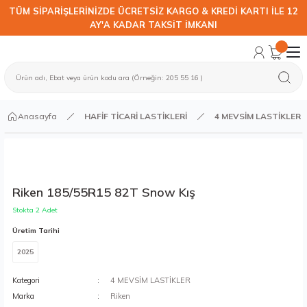
TÜM SİPARİŞLERİNİZDE ÜCRETSİZ KARGO & KREDİ KARTI İLE 12
AY'A KADAR TAKSİT İMKANI
Anasayfa
HAFİF TİCARİ LASTİKLERİ
4 MEVSİM LASTİKLER
Riken 185/55R15 82T Snow Kış
Stokta 2 Adet
Üretim Tarihi
2025
Kategori
4 MEVSİM LASTİKLER
Marka
Riken