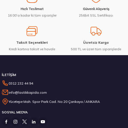
Ürün fiyatı diğer sitelerden daha pahalı.
Michelin 235/45R20 100V XL Pilot Alpin 5 SUV Kış 2025
Hızlı Teslimat
Güvenli Alışveriş
Bu ürüne benzer farklı alternatifler olmalı.
16:00’a kadar ki tüm siparişler
256bit SSL Sertifikası
20.521,33 ₺
Taksit Seçenekleri
Ücretsiz Kargo
Kredi kartına taksit ve havale
Gönder
500 TL ve üzeri tüm siparişlerde
Stokta 3 Adet
İLETİŞİM
0312 232 44 94
info@lastikkapida.com
Pirelli 315/35R22 111V XL Scorpion Winter 2 RFT Kış 2023
Yücetepe Mah. Spor Park Cad. No:20 Çankaya / ANKARA
SOSYAL MEDYA
10.411,93 ₺