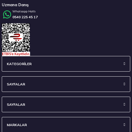
Uzmana Danış
Whatsapp Hattı
0540 225 45 17
Stokta 2 Adet
Hankook 305/40R20 112V WINTER ICEPT EVO3 SUV W330A Kış 2025
KATEGORİLER
16.032,50 ₺
SAYFALAR
SAYFALAR
Stokta 1 Adet
MARKALAR