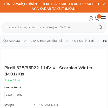
TÜM SİPARİŞLERİNİZDE ÜCRETSİZ KARGO & KREDİ KARTI İLE 12
AY'A KADAR TAKSİT İMKANI
Anasayfa
SUV & 4x4 LASTİKLERİ
KIŞ LASTİKLERİ
Pir
Pirelli 325/35R22 114V XL Scorpion Winter
(MO1) Kış
Stokta 2 Adet
Üretim Tarihi
2023
2022
Kategori
KIŞ LASTİKLERİ