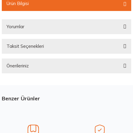
Ürün Bilgisi
Yorumlar
Taksit Seçenekleri
Bu ürüne ilk yorumu siz yapın!
Önerileriniz
Yorum Yaz
Bu ürünün fiyat bilgisi, resim, ürün açıklamalarında ve diğer konularda
yetersiz gördüğünüz noktaları öneri formunu kullanarak tarafımıza
iletebilirsiniz.
Görüş ve önerileriniz için teşekkür ederiz.
Benzer Ürünler
Stokta 12 Adet
Ürün resmi kalitesiz, bozuk veya görüntülenemiyor.
Ürün açıklamasında eksik bilgiler bulunuyor.
Ürün bilgilerinde hatalar bulunuyor.