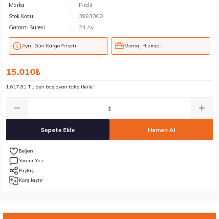
Marka
Pirelli
Stok Kodu
3993000
Garanti Süresi
24 Ay
Aynı Gün Kargo Fırsatı
Montaj Hizmeti
15.010₺
1.617,81 TL den başlayan taksitlerle!
Sepete Ekle
Hemen Al
Yorum Yaz
Paylaş
Karşılaştır