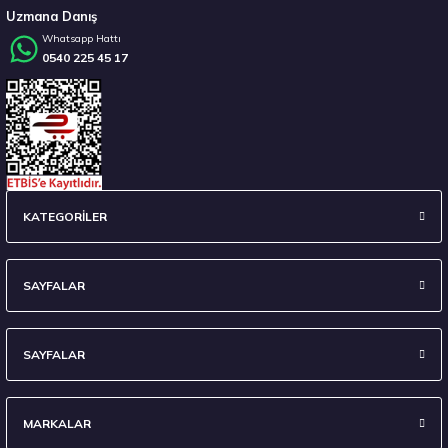
Uzmana Danış
Whatsapp Hattı
0540 225 45 17
Stokta 12 Adet
Sava 215/55 R17 98W XL Intensa UHP 2 FP Yaz 2026
KATEGORİLER
4.675,00 ₺
SAYFALAR
SAYFALAR
Stokta 12 Adet
MARKALAR