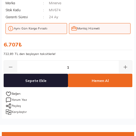
Marka
Minerva
Stok Kodu
MV674
Garanti Süresi
24 Ay
Aynı Gün Kargo Fırsatı
Montaj Hizmeti
6.707₺
722,89 TL den başlayan taksitlerle!
Sepete Ekle
Hemen Al
Yorum Yaz
Paylaş
Karşılaştır