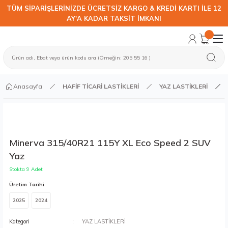
TÜM SİPARİŞLERİNİZDE ÜCRETSİZ KARGO & KREDİ KARTI İLE 12
AY'A KADAR TAKSİT İMKANI
Anasayfa
HAFİF TİCARİ LASTİKLERİ
YAZ LASTİKLERİ
Minerva 315/40R21 115Y XL Eco Speed 2 SUV
Yaz
Stokta 9 Adet
Üretim Tarihi
2025
2024
Kategori
YAZ LASTİKLERİ