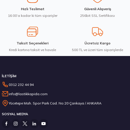
Ürün fiyatı diğer sitelerden daha pahalı.
Hankook 205/65R16C 107/105T VanTRa LT RA18 Yaz 2026
Hızlı Teslimat
Güvenli Alışveriş
Bu ürüne benzer farklı alternatifler olmalı.
16:00’a kadar ki tüm siparişler
256bit SSL Sertifikası
7.103,80 ₺
Taksit Seçenekleri
Ücretsiz Kargo
Kredi kartına taksit ve havale
Gönder
500 TL ve üzeri tüm siparişlerde
Stokta 12 Adet
İLETİŞİM
0312 232 44 94
info@lastikkapida.com
235/55 R19 101Y Ecsta PS71 2026
Yücetepe Mah. Spor Park Cad. No:20 Çankaya / ANKARA
SOSYAL MEDYA
6.792,50 ₺