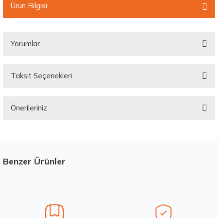
Ürün Bilgisi
Yorumlar
Taksit Seçenekleri
Bu ürüne ilk yorumu siz yapın!
Önerileriniz
Yorum Yaz
Bu ürünün fiyat bilgisi, resim, ürün açıklamalarında ve diğer konularda
yetersiz gördüğünüz noktaları öneri formunu kullanarak tarafımıza
iletebilirsiniz.
Görüş ve önerileriniz için teşekkür ederiz.
Benzer Ürünler
Stokta 12 Adet
Ürün resmi kalitesiz, bozuk veya görüntülenemiyor.
Ürün açıklamasında eksik bilgiler bulunuyor.
Ürün bilgilerinde hatalar bulunuyor.