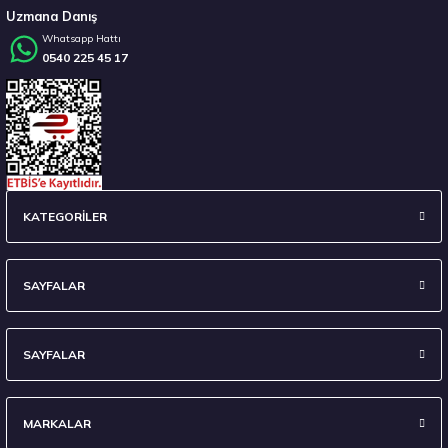
Uzmana Danış
Whatsapp Hattı
0540 225 45 17
Stokta 2 Adet
Pirelli 255/40R20 101W XL T0 Winter Sottozero 3 PNCS ELT Kış 2023
KATEGORİLER
9.611,25 ₺
SAYFALAR
SAYFALAR
Stokta 3 Adet
MARKALAR