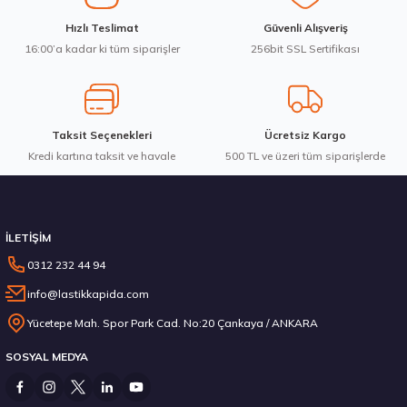
Ürün fiyatı diğer sitelerden daha pahalı.
Bridgestone 275/35R21 103V XL Blizzak LM005 Kış 2023
Hızlı Teslimat
Güvenli Alışveriş
Bu ürüne benzer farklı alternatifler olmalı.
16:00’a kadar ki tüm siparişler
256bit SSL Sertifikası
14.987,50 ₺
Taksit Seçenekleri
Ücretsiz Kargo
Kredi kartına taksit ve havale
Gönder
500 TL ve üzeri tüm siparişlerde
Stokta 12 Adet
İLETİŞİM
0312 232 44 94
info@lastikkapida.com
Goodyear 215/75R17.5 KMAX D 126/124M M+S 3PSF Kış 2024
Yücetepe Mah. Spor Park Cad. No:20 Çankaya / ANKARA
SOSYAL MEDYA
12.471,80 ₺