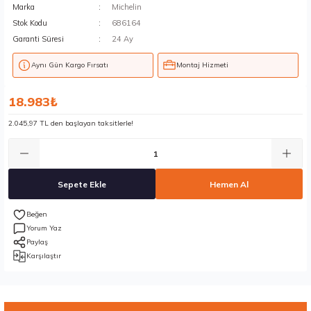
Marka
Michelin
Stok Kodu
686164
Garanti Süresi
24 Ay
Aynı Gün Kargo Fırsatı
Montaj Hizmeti
18.983₺
2.045,97 TL den başlayan taksitlerle!
Sepete Ekle
Hemen Al
Yorum Yaz
Paylaş
Karşılaştır