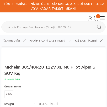
TÜM SİPARİŞLERİNİZDE ÜCRETSİZ KARGO & KREDİ KARTI İLE 12
AY'A KADAR TAKSİT İMKANI
Anasayfa
HAFİF TİCARİ LASTİKLERİ
KIŞ LASTİKLERİ
Michelin 305/40R20 112V XL N0 Pilot Alpin 5
SUV Kış
Stokta 8 Adet
Üretim Tarihi
2025
Kategori
KIŞ LASTİKLERİ