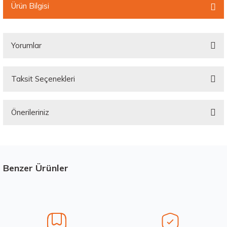
Ürün Bilgisi
Yorumlar
Taksit Seçenekleri
Bu ürüne ilk yorumu siz yapın!
Önerileriniz
Yorum Yaz
Bu ürünün fiyat bilgisi, resim, ürün açıklamalarında ve diğer konularda
yetersiz gördüğünüz noktaları öneri formunu kullanarak tarafımıza
iletebilirsiniz.
Görüş ve önerileriniz için teşekkür ederiz.
Benzer Ürünler
Stokta 1 Adet
Ürün resmi kalitesiz, bozuk veya görüntülenemiyor.
Ürün açıklamasında eksik bilgiler bulunuyor.
Ürün bilgilerinde hatalar bulunuyor.