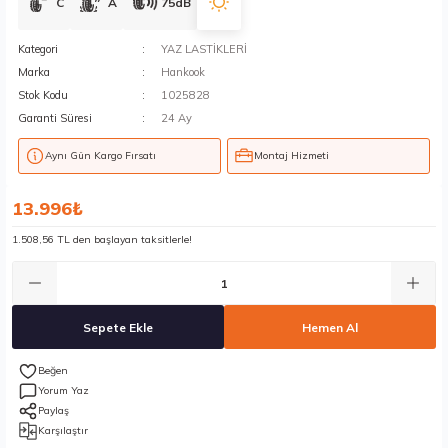
C
A
75dB
Kategori
YAZ LASTİKLERİ
Marka
Hankook
Stok Kodu
1025828
Garanti Süresi
24 Ay
Aynı Gün Kargo Fırsatı
Montaj Hizmeti
13.996₺
1.508,56 TL den başlayan taksitlerle!
Sepete Ekle
Hemen Al
Yorum Yaz
Paylaş
Karşılaştır