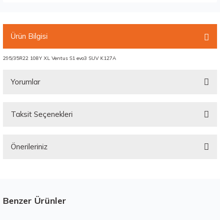
Ürün Bilgisi
295/35R22 108Y XL Ventus S1 evo3 SUV K127A
Yorumlar
Taksit Seçenekleri
Bu ürüne ilk yorumu siz yapın!
Önerileriniz
Yorum Yaz
Bu ürünün fiyat bilgisi, resim, ürün açıklamalarında ve diğer konularda
yetersiz gördüğünüz noktaları öneri formunu kullanarak tarafımıza
iletebilirsiniz.
Görüş ve önerileriniz için teşekkür ederiz.
Benzer Ürünler
Stokta 12 Adet