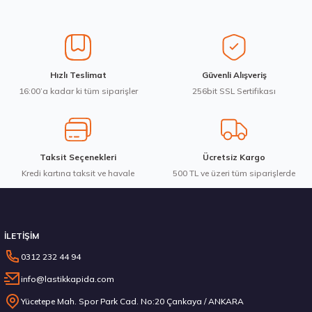
Ürün resmi kalitesiz, bozuk veya görüntülenemiyor.
Ürün açıklamasında eksik bilgiler bulunuyor.
Ürün bilgilerinde hatalar bulunuyor.
Ürün fiyatı diğer sitelerden daha pahalı.
285/45R21 113H XL AO Dynapro HP2 Plus RA33D 2025
Hızlı Teslimat
Güvenli Alışveriş
Bu ürüne benzer farklı alternatifler olmalı.
16:00’a kadar ki tüm siparişler
256bit SSL Sertifikası
15.120,60 ₺
Taksit Seçenekleri
Ücretsiz Kargo
Kredi kartına taksit ve havale
Gönder
500 TL ve üzeri tüm siparişlerde
Stokta 12 Adet
İLETİŞİM
0312 232 44 94
info@lastikkapida.com
Hankook 205/55R19 97V XL Ventus evo SUV K137A Yaz 2026
Yücetepe Mah. Spor Park Cad. No:20 Çankaya / ANKARA