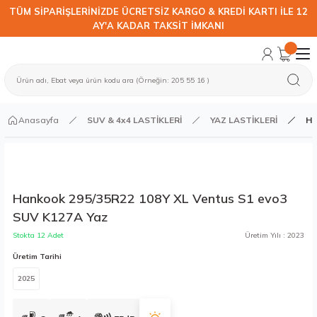
TÜM SİPARİŞLERİNİZDE ÜCRETSİZ KARGO & KREDİ KARTI İLE 12
AY'A KADAR TAKSİT İMKANI
Anasayfa
SUV & 4x4 LASTİKLERİ
YAZ LASTİKLERİ
Ha
Hankook 295/35R22 108Y XL Ventus S1 evo3
SUV K127A Yaz
Stokta 12 Adet
Üretim Yılı : 2023
Üretim Tarihi
2025