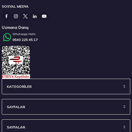
SOSYAL MEDYA
7.157,15 ₺
Uzmana Danış
Whatsapp Hattı
0540 225 45 17
Stokta 12 Adet
Laufenn 215/65 R16 98H G Fit Eq+ LK41 Yaz 2026
KATEGORİLER
4.592,50 ₺
SAYFALAR
SAYFALAR