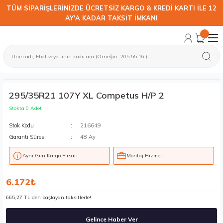
TÜM SİPARİŞLERİNİZDE ÜCRETSİZ KARGO & KREDİ KARTI İLE 12
AY'A KADAR TAKSİT İMKANI
295/35R21 107Y XL Competus H/P 2
Stokta 0 Adet
Stok Kodu
216649
Garanti Süresi
48 Ay
Aynı Gün Kargo Fırsatı
Montaj Hizmeti
6.172₺
665,27 TL den başlayan taksitlerle!
Gelince Haber Ver