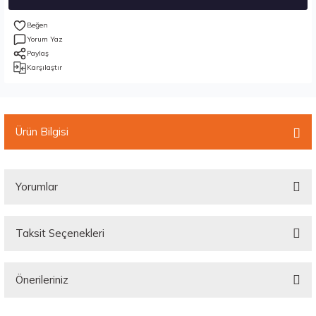
Yorum Yaz
Paylaş
Karşılaştır
Ürün Bilgisi
Yorumlar
Taksit Seçenekleri
Bu ürüne ilk yorumu siz yapın!
Önerileriniz
Yorum Yaz
Bu ürünün fiyat bilgisi, resim, ürün açıklamalarında ve diğer konularda