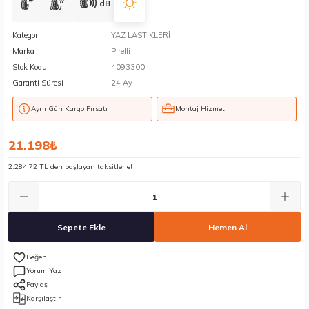
dB
Kategori
YAZ LASTİKLERİ
Marka
Pirelli
Stok Kodu
4093300
Garanti Süresi
24 Ay
Aynı Gün Kargo Fırsatı
Montaj Hizmeti
21.198₺
2.284,72 TL den başlayan taksitlerle!
Sepete Ekle
Hemen Al
Yorum Yaz
Paylaş
Karşılaştır