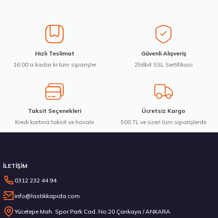
Ürün resmi kalitesiz, bozuk veya görüntülenemiyor.
Ürün açıklamasında eksik bilgiler bulunuyor.
Ürün bilgilerinde hatalar bulunuyor.
Ürün fiyatı diğer sitelerden daha pahalı.
285/45R21 113H XL AO Dynapro HP2 Plus RA33D 2025
Hızlı Teslimat
Güvenli Alışveriş
Bu ürüne benzer farklı alternatifler olmalı.
16:00’a kadar ki tüm siparişler
256bit SSL Sertifikası
13.066,56 ₺
Taksit Seçenekleri
Ücretsiz Kargo
Kredi kartına taksit ve havale
Gönder
500 TL ve üzeri tüm siparişlerde
Stokta 12 Adet
İLETİŞİM
0312 232 44 94
info@lastikkapida.com
Laufenn 215/65 R16 98H G Fit Eq+ LK41 Yaz 2026
Yücetepe Mah. Spor Park Cad. No:20 Çankaya / ANKARA