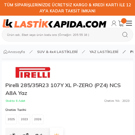
TÜM SİPARİŞLERİNİZDE ÜCRETSİZ KARGO & KREDİ KARTI İLE 12
AY'A KADAR TAKSİT İMKANI
Anasayfa
SUV & 4x4 LASTİKLERİ
YAZ LASTİKLERİ
Pi
Pirelli 285/35R23 107Y XL P-ZERO (PZ4) NCS
A8A Yaz
Stokta 6 Adet
Üretim Yılı : 2023
Üretim Tarihi
2025
2023
2026