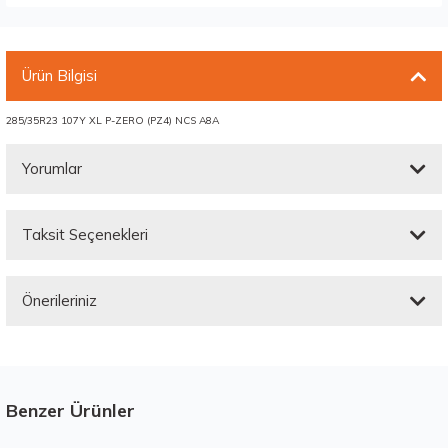
Ürün Bilgisi
285/35R23 107Y XL P-ZERO (PZ4) NCS A8A
Yorumlar
Taksit Seçenekleri
Bu ürüne ilk yorumu siz yapın!
Önerileriniz
Yorum Yaz
Bu ürünün fiyat bilgisi, resim, ürün açıklamalarında ve diğer konularda
yetersiz gördüğünüz noktaları öneri formunu kullanarak tarafımıza
iletebilirsiniz.
Görüş ve önerileriniz için teşekkür ederiz.
Benzer Ürünler
Stokta 9 Adet