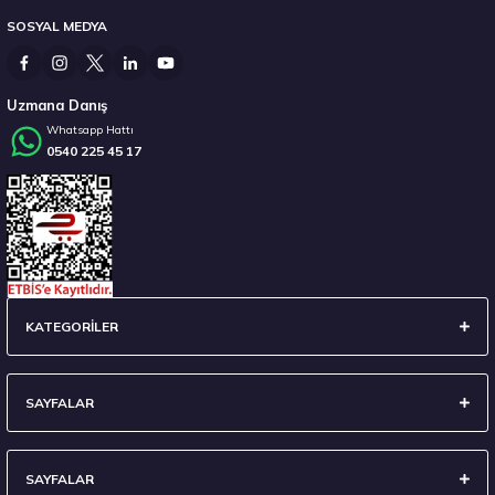
SOSYAL MEDYA
4.366,91 ₺
Uzmana Danış
Whatsapp Hattı
0540 225 45 17
Stokta 12 Adet
225/65R17 102H Ventus Prime4 K135A Yaz 2026
KATEGORİLER
5.646,72 ₺
SAYFALAR
SAYFALAR