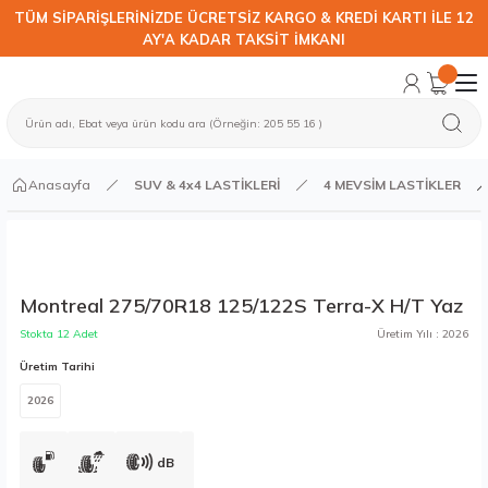
TÜM SİPARİŞLERİNİZDE ÜCRETSİZ KARGO & KREDİ KARTI İLE 12
AY'A KADAR TAKSİT İMKANI
Anasayfa
SUV & 4x4 LASTİKLERİ
4 MEVSİM LASTİKLER
Montreal 275/70R18 125/122S Terra-X H/T Yaz
Stokta 12 Adet
Üretim Yılı : 2026
Üretim Tarihi
2026
dB