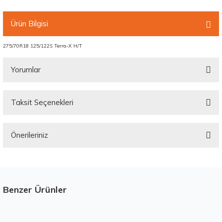
Ürün Bilgisi
275/70R18 125/122S Terra-X H/T
Yorumlar
Taksit Seçenekleri
Bu ürüne ilk yorumu siz yapın!
Önerileriniz
Yorum Yaz
Bu ürünün fiyat bilgisi, resim, ürün açıklamalarında ve diğer konularda
yetersiz gördüğünüz noktaları öneri formunu kullanarak tarafımıza
iletebilirsiniz.
Görüş ve önerileriniz için teşekkür ederiz.
Benzer Ürünler
Stokta 12 Adet
Ürün resmi kalitesiz, bozuk veya görüntülenemiyor.