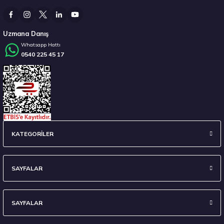
13.678,50 ₺
Uzmana Danış
Whatsapp Hattı
0540 225 45 17
Stokta 3 Adet
Hankook 285/40R22 110Y XL Ventus S1 evo3 SUV K127A Sound Absorber (Foam
KATEGORİLER
18.683,50 ₺
SAYFALAR
SAYFALAR
Stokta 12 Adet