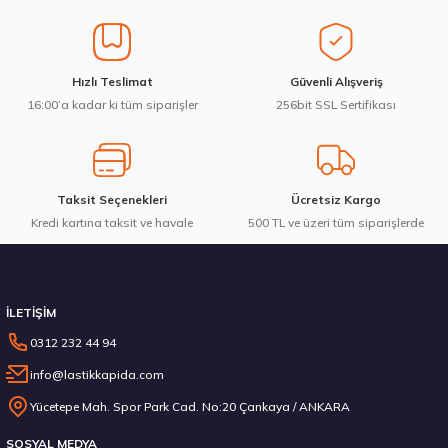
Ürün açıklamasında eksik bilgiler bulunuyor.
Ürün bilgilerinde hatalar bulunuyor.
Ürün fiyatı diğer sitelerden daha pahalı.
Hankook 255/45R19Y 104Y XL Ventus Evo K137 Yaz 2026
Hızlı Teslimat
Güvenli Alışveriş
Bu ürüne benzer farklı alternatifler olmalı.
16:00’a kadar ki tüm siparişler
256bit SSL Sertifikası
10.811,63 ₺
Taksit Seçenekleri
Ücretsiz Kargo
Kredi kartına taksit ve havale
Gönder
500 TL ve üzeri tüm siparişlerde
Stokta 4 Adet
İLETİŞİM
0312 232 44 94
info@lastikkapida.com
Hankook 285/45R20 112H XL Kinergy 4S 2 X H750A M+S 3PMSF 4Mevsim 2026
Yücetepe Mah. Spor Park Cad. No:20 Çankaya / ANKARA
SOSYAL MEDYA