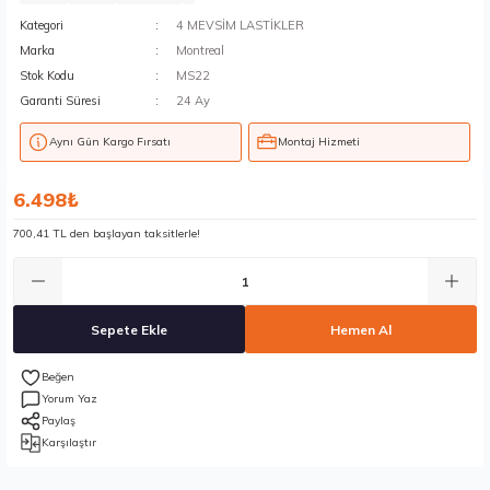
Kategori
4 MEVSİM LASTİKLER
Marka
Montreal
Stok Kodu
MS22
Garanti Süresi
24 Ay
Aynı Gün Kargo Fırsatı
Montaj Hizmeti
6.498₺
700,41 TL den başlayan taksitlerle!
Sepete Ekle
Hemen Al
Yorum Yaz
Paylaş
Karşılaştır